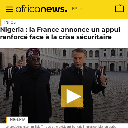
Passer
au
contenu
principal
INFOS
Nigeria : la France annonce un appui
renforcé face à la crise sécuritaire
NIGÉRIA
Le président nigérian Bola Tinubu et le président français Emmanuel Macron après