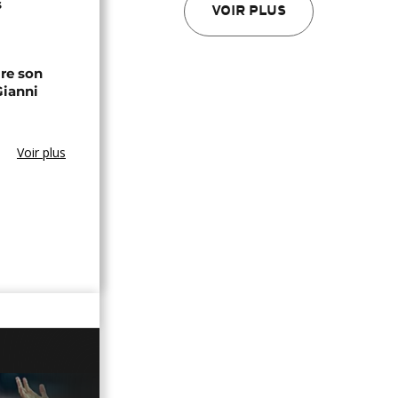
s
VOIR PLUS
ire son
Gianni
Voir plus