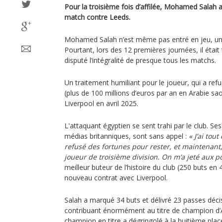
Pour la troisième fois d’affilée, Mohamed Salah a 
match contre Leeds.
Mohamed Salah n’est même pas entré en jeu, un
Pourtant, lors des 12 premières journées, il était t
disputé l’intégralité de presque tous les matchs.
Un traitement humiliant pour le joueur, qui a ref
(plus de 100 millions d’euros par an en Arabie sa
Liverpool en avril 2025.
L'attaquant égyptien se sent trahi par le club. S
médias britanniques, sont sans appel :
« J’ai tou
refusé des fortunes pour rester, et maintenan
joueur de troisième division. On m’a jeté aux p
meilleur buteur de l’histoire du club (250 buts en
nouveau contrat avec Liverpool.
Salah a marqué 34 buts et délivré 23 passes décis
contribuant énormément au titre de champion d’A
champion en titre a dégringolé à la huitième pla