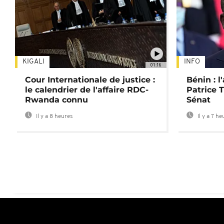
KIGALI
INFO
01:16
Cour Internationale de justice :
Bénin : l
le calendrier de l'affaire RDC-
Patrice T
Rwanda connu
Sénat
Il y a 8 heures
Il y a 7 he