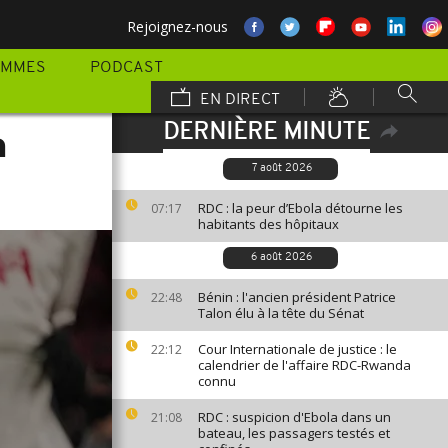
Rejoignez-nous
AMMES
PODCAST
EN DIRECT
DERNIÈRE MINUTE
h
7 août 2026
RDC : la peur d’Ebola détourne les
07:17
habitants des hôpitaux
6 août 2026
Bénin : l'ancien président Patrice
22:48
Talon élu à la tête du Sénat
Cour Internationale de justice : le
22:12
calendrier de l'affaire RDC-Rwanda
connu
RDC : suspicion d'Ebola dans un
21:08
bateau, les passagers testés et