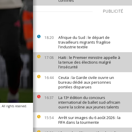
confinés
PUBLICITÉ
Afrique du Sud : le départ de
18:20
travailleurs migrants fragilise
l'industrie textile
Haïti : le Premier ministre appelle à
17:08
la tenue des élections malgré
l'insécurité
Ceuta : la Garde civile ouvre un
16:44
bureau dédié aux personnes
portées disparues
La 13ᵉ édition du concours
16:37
international de ballet sud-africain
 All rights reserved.
ouvre la scène aux jeunes talents
Arrêt sur images du 6 août 2026 : la
15:54
FIFA dans la tourmente