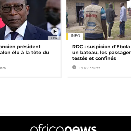
INFO
01:02
'ancien président
RDC : suspicion d'Ebola
alon élu à la tête du
un bateau, les passage
testés et confinés
ures
Il y a 9 heures