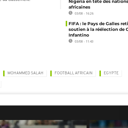
Nigeria en tête des nation
africaines
03/08 - 16:26
FIFA : le Pays de Galles ret
soutien à la réélection de 
Infantino
03/08 - 11:43
MOHAMMED SALAH
FOOTBALL AFRICAIN
EGYPTE