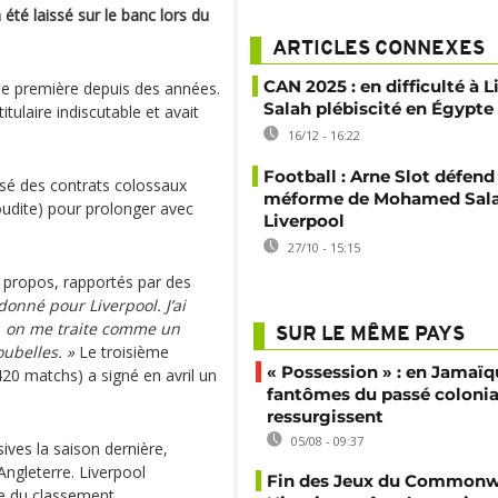
été laissé sur le banc lors du
ARTICLES CONNEXES
CAN 2025 : en difficulté à L
e première depuis des années.
Salah plébiscité en Égypte
itulaire indiscutable et avait
16/12 - 16:22
Football : Arne Slot défend 
usé des contrats colossaux
méforme de Mohamed Sala
oudite) pour prolonger avec
Liverpool
27/10 - 15:15
es propos, rapportés par des
t donné pour Liverpool. J’ai
t, on me traite comme un
SUR LE MÊME PAYS
oubelles. »
Le troisième
« Possession » : en Jamaïqu
 420 matchs) a signé en avril un
fantômes du passé colonia
ressurgissent
05/08 - 09:37
ives la saison dernière,
ngleterre. Liverpool
Fin des Jeux du Commonwe
ce du classement.