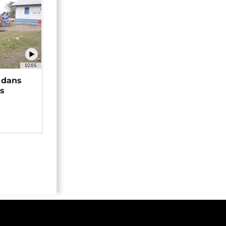
02:05
 dans
rs