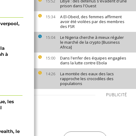
Libye : des détenus s'évadent d'une
15:52
prison dans l'Ouest
A El-Obeid, des femmes affirment
15:34
avoir été violées par des membres
iverpool,
des FSR
Le Nigeria cherche à mieux réguler
15:04
le marché de la crypto [Business
Africa]
la
h à
Dans l'enfer des équipes engagées
15:00
dans la lutte contre Ebola
La montée des eaux des lacs
14:26
rapproche les crocodiles des
populations
PUBLICITÉ
e, les
l
alth, le