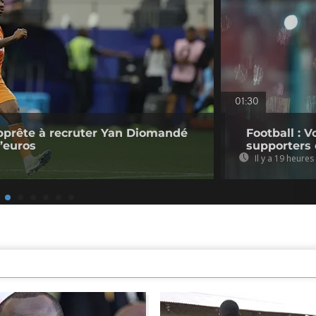
01:30
pprête à recruter Yan Diomandé
Football : V
d’euros
supporters 
Il y a 19 heures