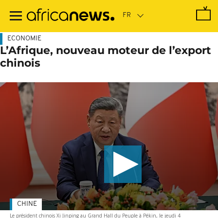
Passer
au
contenu
principal
ECONOMIE
L’Afrique, nouveau moteur de l’export
chinois
CHINE
Le président chinois Xi Jinping au Grand Hall du Peuple à Pékin, le jeudi 4