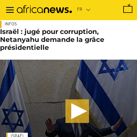
Passer
au
contenu
principal
INFOS
Israël : jugé pour corruption,
Netanyahu demande la grâce
présidentielle
ISRAËL