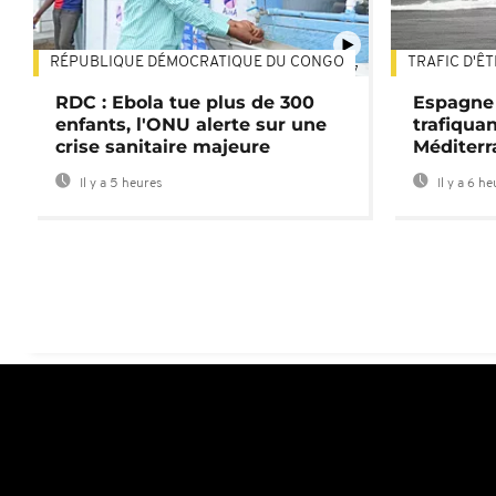
RÉPUBLIQUE DÉMOCRATIQUE DU CONGO
TRAFIC D'Ê
01:47
RDC : Ebola tue plus de 300
Espagne 
enfants, l'ONU alerte sur une
trafiqua
crise sanitaire majeure
Méditerr
Il y a 5 heures
Il y a 6 h