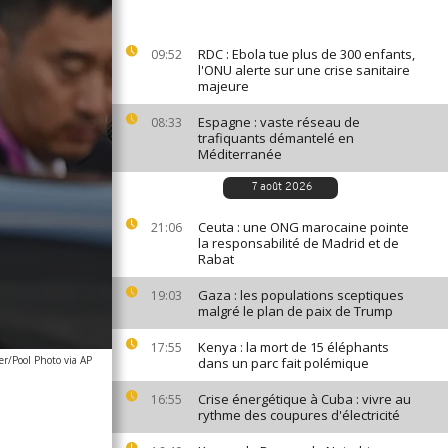
RDC : Ebola tue plus de 300 enfants,
09:52
l'ONU alerte sur une crise sanitaire
majeure
Espagne : vaste réseau de
08:33
trafiquants démantelé en
Méditerranée
7 août 2026
Ceuta : une ONG marocaine pointe
21:06
la responsabilité de Madrid et de
Rabat
Gaza : les populations sceptiques
19:03
malgré le plan de paix de Trump
Kenya : la mort de 15 éléphants
17:55
er/Pool Photo via AP
dans un parc fait polémique
Crise énergétique à Cuba : vivre au
16:55
rythme des coupures d'électricité