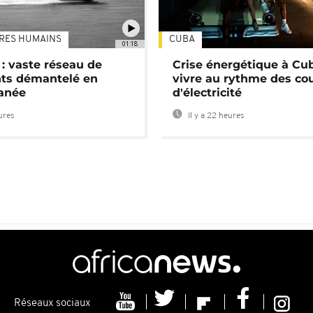
TRES HUMAINS
CUBA
01:18
: vaste réseau de
Crise énergétique à Cub
nts démantelé en
vivre au rythme des co
anée
d'électricité
eures
Il y a 22 heures
Réseaux sociaux