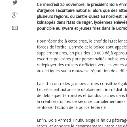
Ce mercredi 26 novembre, le président Bola Ahme
d’urgence sécuritaire national, alors que des at
plusieurs régions, du centre-ouest au nord-est : 
kidnappés dans l’État de Niger, lycéennes enlevées
pour cible au Kwara et jeunes filles dans le Borno
Pour répondre à cette crise, le chef de l’État la
forces de l’ordre. L’armée et la police sont appel
supplémentaires, en plus des 30 000 déjà approuvé
escortes policières pour personnalités publiques e
redéployer des milliers d’officiers vers les zones 
aux critiques sur la mauvaise répartition des effec
La lutte contre les groupes armés constitue égal
Le président autorise le déploiement immédiat de
de débusquer terroristes et bandits cachés dans le
la création d’unités de sécurité complémentaires
renforcer l’action de la police fédérale.
Enfin, Bola Ahmed Tinubu exige la fin du pâturage
ranch, et annonce le désarmement urgent des dét