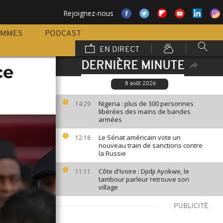
Rejoignez-nous
AMMES
PODCAST
EN DIRECT
DERNIÈRE MINUTE
ce
8 août 2026
Nigeria : plus de 300 personnes
14:29
libérées des mains de bandes
armées
Le Sénat américain vote un
12:18
nouveau train de sanctions contre
la Russie
Côte d'Ivoire : Djidji Ayokwe, le
11:11
tambour parleur retrouve son
village
PUBLICITÉ