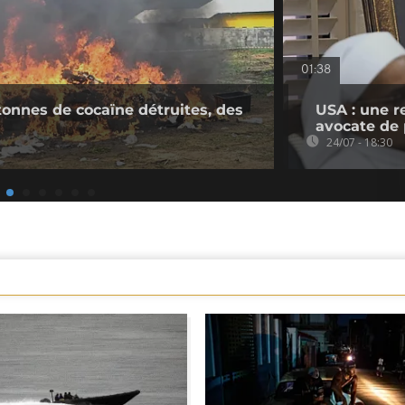
01:38
 tonnes de cocaïne détruites, des
USA : une r
avocate de 
24/07 - 18:30