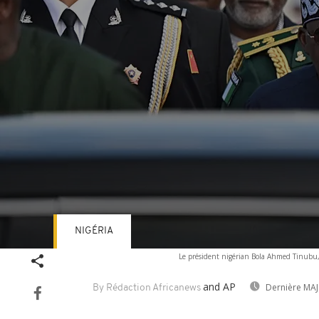
NIGÉRIA
Volume
Le président nigérian Bola Ahmed Tinubu, 
90%
and AP
Dernière MAJ
By Rédaction Africanews