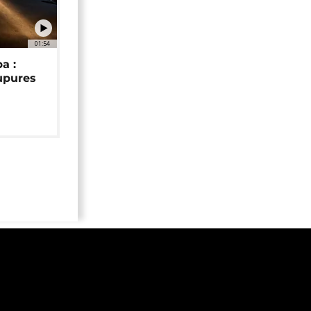
01:54
a :
upures