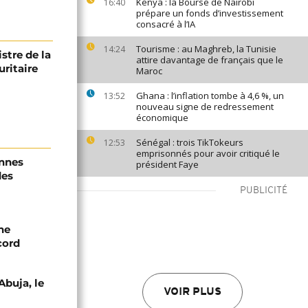
Kenya : la Bourse de Nairobi
16:40
prépare un fonds d’investissement
consacré à l’IA
Tourisme : au Maghreb, la Tunisie
14:24
stre de la
attire davantage de français que le
uritaire
Maroc
Ghana : l’inflation tombe à 4,6 %, un
13:52
nouveau signe de redressement
économique
Sénégal : trois TikTokeurs
12:53
emprisonnés pour avoir critiqué le
onnes
président Faye
des
PUBLICITÉ
ne
cord
Abuja, le
VOIR PLUS