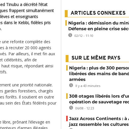
d Tinubu a décrété l’état
taques frappent simultanément
ARTICLES CONNEXES
élèves et enseignants
 dans le Kebbi, fidèles pris
Nigeria : démission du mini
.
Défense en pleine crise séc
02/12 - 11:10
nce une refonte complète des
ées à recruter 20 000 agents
s. Par ailleurs, il met fin aux
SUR LE MÊME PAYS
t célébrités, afin de
à haut risque, répondant ainsi
Nigeria : plus de 300 pers
tifs.
libérées des mains de ban
armées
ement une priorité nationale.
Il y a 43 minutes
s gardes forestiers, chargés
308 otages libérés lors d’u
s forêts. Il soutient en outre
opération de sauvetage re
 au sein des États fédérés pour
06/08 - 12:23
Jazz Across Continents : à 
 libre, prônant l’élevage en
jazz rassemble les cultures
enteurs d’armes illégales.