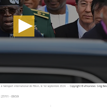
à l'aéroport international de Pékin, le 1er septembre 2024.
-
Copyright © africanews
Greg Bak
:
27/11 - 09:59