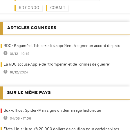
RD CONGO
COBALT
ARTICLES CONNEXES
RDC : Kagamé et Tshisekedi s'apprêtent à signer un accord de paix
01/12 - 10:45
La RDC accuse Apple de "tromperie" et de "crimes de guerre"
18/12/2024
SUR LE MÊME PAYS
Box-office : Spider-Man signe un démarrage historique
04/08 - 17:58
États-Unis : jusqu'à 20 000 dollars de caution pour certains visas