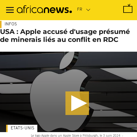
Passer
au
contenu
principal
INFOS
USA : Apple accusé d'usage présumé
de minerais liés au conflit en RDC
ETATS-UNIS
Le logo Apple dans un Apple Store à Pittsburgh, le 3 juin 2024
-