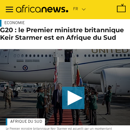
Passer
au
contenu
principal
ECONOMIE
G20 : le Premier ministre britannique
Keir Starmer est en Afrique du Sud
AFRIQUE DU SUD
Le Premier ministre britannique Keir Starmer est accueilli par un représentant