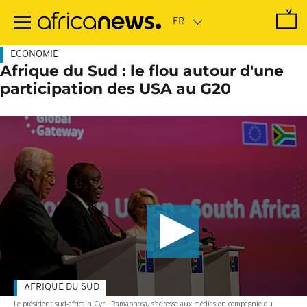
Passer
au
contenu
principal
ECONOMIE
Afrique du Sud : le flou autour d'une
participation des USA au G20
AFRIQUE DU SUD
Le président sud-africain Cyril Ramaphosa, s'adresse aux médias en compagnie du