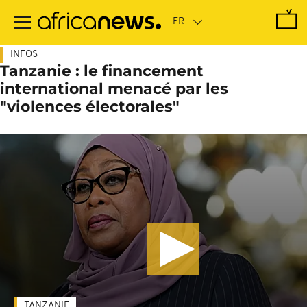
Passer
au
contenu
principal
INFOS
Tanzanie : le financement
international menacé par les
"violences électorales"
TANZANIE