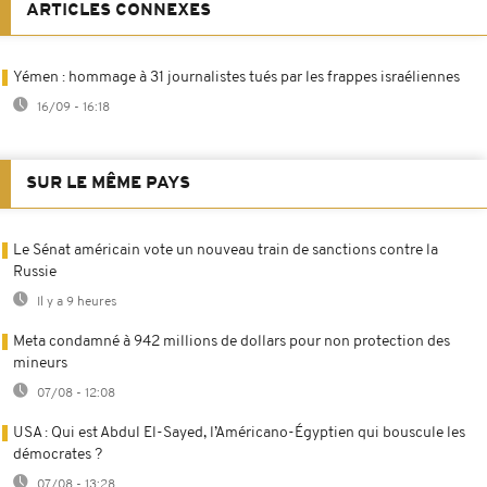
ARTICLES CONNEXES
Yémen : hommage à 31 journalistes tués par les frappes israéliennes
16/09 - 16:18
SUR LE MÊME PAYS
Le Sénat américain vote un nouveau train de sanctions contre la
Russie
Il y a 9 heures
Meta condamné à 942 millions de dollars pour non protection des
mineurs
07/08 - 12:08
USA : Qui est Abdul El-Sayed, l’Américano-Égyptien qui bouscule les
démocrates ?
07/08 - 13:28