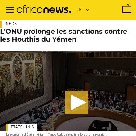
Passer
au
contenu
principal
INFOS
L'ONU prolonge les sanctions contre
les Houthis du Yémen
ETATS-UNIS
Le secrétaire d'État américain Marco Rubio s'exprime lors d'une réunion