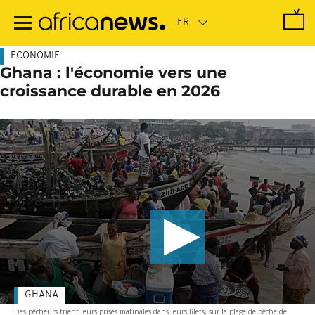
Passer
au
contenu
principal
ECONOMIE
Ghana : l'économie vers une
croissance durable en 2026
GHANA
Des pêcheurs trient leurs prises matinales dans leurs filets, sur la plage de pêche de