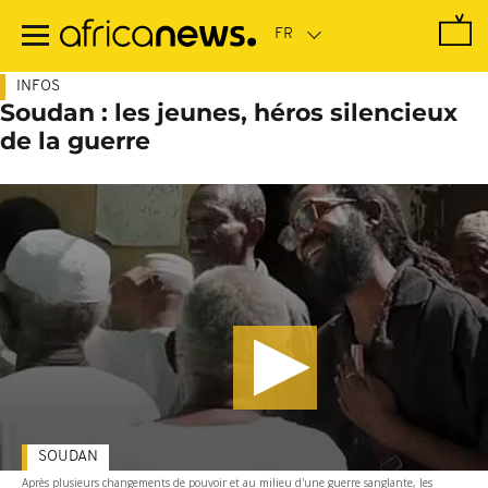
Passer
au
contenu
principal
INFOS
Soudan : les jeunes, héros silencieux
de la guerre
SOUDAN
Après plusieurs changements de pouvoir et au milieu d'une guerre sanglante, les