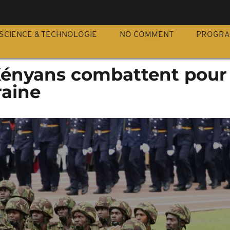
S
SCIENCE & TECHNOLOGIE
NO COMMENT
PROGR
Kényans combattent pour 
raine