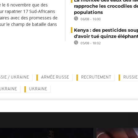
é le 6 novembre que des
rapproche les crocodiles d
ur rapatrier 17 Sud-Africains
populations
naires avec des promesses de
06/08 - 16:00
 sur le champ de bataille dans
Kenya : des pesticides so
d'avoir tué quinze éléphan
05/08 - 18:02
SIE / UKRAINE
ARMÉE RUSSE
RECRUTEMENT
RUSSIE
UKRAINE
UKRAINE