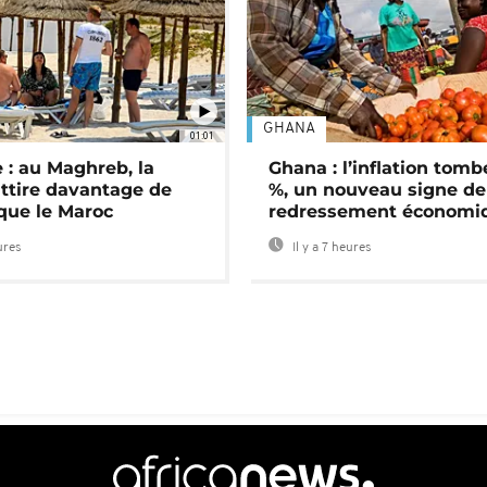
GHANA
01:01
 : au Maghreb, la
Ghana : l’inflation tomb
attire davantage de
%, un nouveau signe de
 que le Maroc
redressement économi
ures
Il y a 7 heures