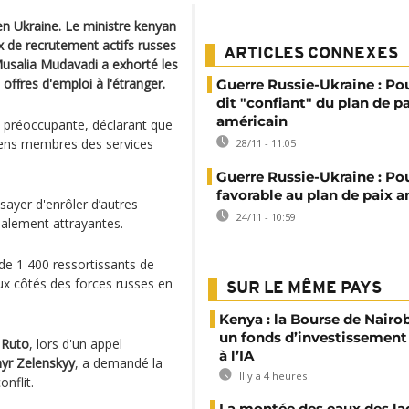
n Ukraine. Le ministre kenyan
x de recrutement actifs russes
ARTICLES CONNEXES
Musalia Mudavadi a exhorté les
offres d'emploi à l'étranger.
Guerre Russie-Ukraine : Po
dit "confiant" du plan de p
américain
t préoccupante, déclarant que
iens membres des services
28/11 - 11:05
Guerre Russie-Ukraine : Po
favorable au plan de paix 
sayer d'enrôler d’autres
24/11 - 10:59
alement attrayantes.
de 1 400 ressortissants de
ux côtés des forces russes en
SUR LE MÊME PAYS
Kenya : la Bourse de Nairo
un fonds d’investissement
 Ruto
, lors d'un appel
à l’IA
yr Zelenskyy
, a demandé la
Il y a 4 heures
nflit.
La montée des eaux des la