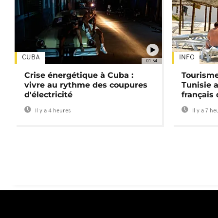
CUBA
INFO
01:54
Crise énergétique à Cuba :
Tourisme
vivre au rythme des coupures
Tunisie 
d'électricité
français
Il y a 4 heures
Il y a 7 he