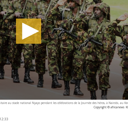
litaire au stade national Nyayo pendant les célébrations de la Journée des héros, à Nairobi, au 
Copyright © africanews
K
12:33