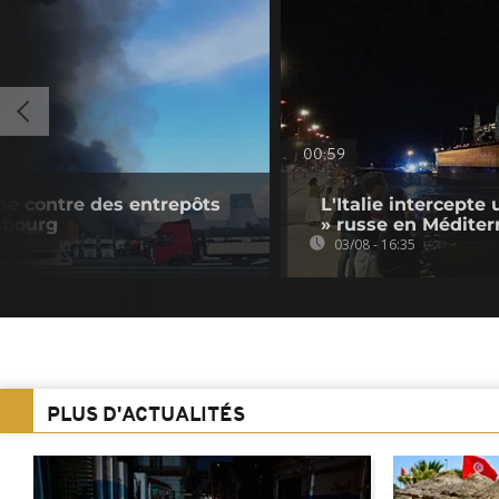
00:59
ne contre des entrepôts
L'Italie intercepte 
sbourg
» russe en Méditer
03/08 - 16:35
PLUS D'ACTUALITÉS