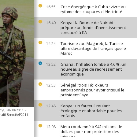
Crise énergétique à Cuba : vivre au
16:55
rythme des coupures d'électricité
Kenya : la Bourse de Nairobi
16:40
prépare un fonds d’investissement
consacré à l’IA
Tourisme : au Maghreb, la Tunisie
14:24
attire davantage de français que le
Maroc
Ghana : l’inflation tombe à 4,6 %, un
13:52
nouveau signe de redressement
économique
Sénégal : trois TikTokeurs
12:53
emprisonnés pour avoir critiqué le
président Faye
Kenya : un fauteuil roulant
12:48
Kenya, 20/10/2011
-
écologique et abordable pour les
halil Senosi/AP2011
enfants
Meta condamné à 942 millions de
12:08
dollars pour non protection des
mineurs