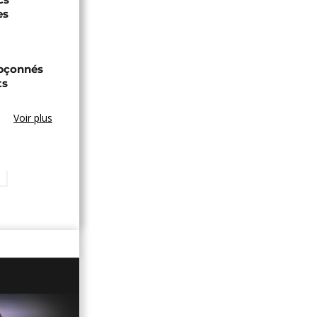
es
upçonnés
ts
Voir plus