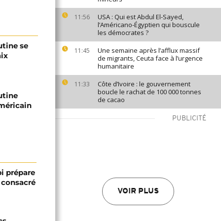
USA : Qui est Abdul El-Sayed,
11:56
l’Américano-Égyptien qui bouscule
les démocrates ?
utine se
Une semaine après l’afflux massif
11:45
aix
de migrants, Ceuta face à l’urgence
humanitaire
Côte d’Ivoire : le gouvernement
11:33
boucle le rachat de 100 000 tonnes
utine
de cacao
américain
PUBLICITÉ
bi prépare
 consacré
VOIR PLUS
cs