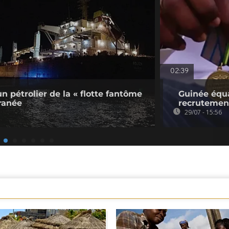
02:39
un pétrolier de la « flotte fantôme
Guinée équa
ranée
recrutement
29/07 - 15:56