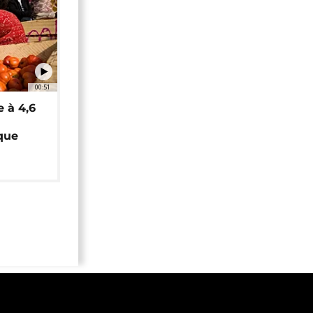
00:51
e à 4,6
que