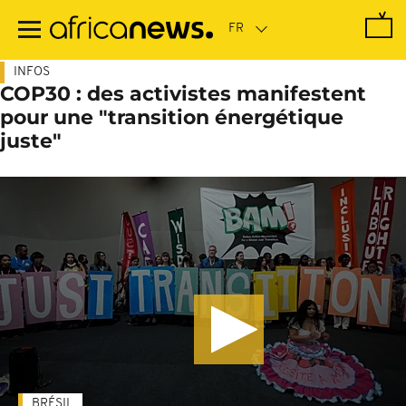
Passer
au
contenu
principal
INFOS
COP30 : des activistes manifestent
pour une "transition énergétique
juste"
BRÉSIL