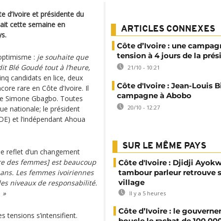
d’Ivoire et présidente du
it cette semaine en
ARTICLES CONNEXES
s.
Côte d’Ivoire : une campag
tension à 4 jours de la prés
 optimisme :
je souhaite que
it Blé Goudé tout à l’heure,
21/10 - 10:21
inq candidats en lice, deux
Côte d'Ivoire : Jean-Louis B
ore rare en Côte d’Ivoire. Il
campagne à Abobo
t de Simone Gbagbo. Toutes
20/10 - 12:27
ue nationale; le président
ODE) et l’indépendant Ahoua
SUR LE MÊME PAYS
e reflet d’un changement
ure des femmes] est beaucoup
Côte d'Ivoire : Djidji Ayokw
 ans. Les femmes ivoiriennes
tambour parleur retrouve 
village
es niveaux de responsabilité.
 »
Il y a 5 heures
Côte d’Ivoire : le gouvern
s tensions s’intensifient.
boucle le rachat de 100 00