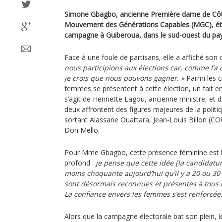
Simone Gbagbo, ancienne Première dame de Côte 
Mouvement des Générations Capables (MGC), éta
campagne à Guiberoua, dans le sud-ouest du pay
Face à une foule de partisans, elle a affiché son
nous participions aux élections car, comme l’a d
je crois que nous pouvons gagner. »
Parmi les c
femmes se présentent à cette élection, un fait enc
s’agit de Henriette Lagou, ancienne ministre, e
deux affrontent des figures majeures de la politiq
sortant Alassane Ouattara, Jean-Louis Billon (C
Don Mello.
Pour Mme Gbagbo, cette présence féminine est l
profond :
je pense que cette idée [la candidat
moins choquante aujourd’hui qu’il y a 20 ou 30
sont désormais reconnues et présentes à tous l
La confiance envers les femmes s’est renforcée.
Alors que la campagne électorale bat son plein, le