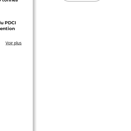
 du PDCI
tention
Voir plus