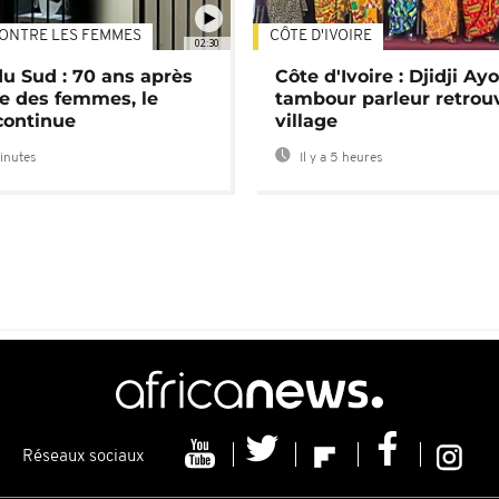
ONTRE LES FEMMES
CÔTE D'IVOIRE
02:30
du Sud : 70 ans après
Côte d'Ivoire : Djidji Ay
e des femmes, le
tambour parleur retrou
continue
village
minutes
Il y a 5 heures
Réseaux sociaux