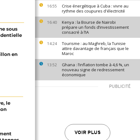
Crise énergétique à Cuba : vivre au
16:55
rythme des coupures d'électricité
Kenya : la Bourse de Nairobi
16:40
prépare un fonds d’investissement
ne sous
consacré à l’IA
identielle
Tourisme : au Maghreb, la Tunisie
14:24
attire davantage de français que le
Maroc
illon en
Ghana : l’inflation tombe à 4,6 %, un
13:52
nouveau signe de redressement
économique
PUBLICITÉ
e, le
son
VOIR PLUS
ement
0 tonnes