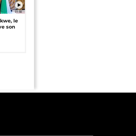
01:58
okwe, le
ve son