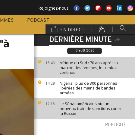
Rejoignez-nous
AMMES
PODCAST
EN DIRECT
DERNIÈRE MINUTE
"à
8 août 2026
Afrique du Sud : 70 ans après la
15:43
marche des femmes, le combat
continue
Nigeria : plus de 300 personnes
14:29
libérées des mains de bandes
armées
Le Sénat américain vote un
12:18
nouveau train de sanctions contre
la Russie
PUBLICITÉ