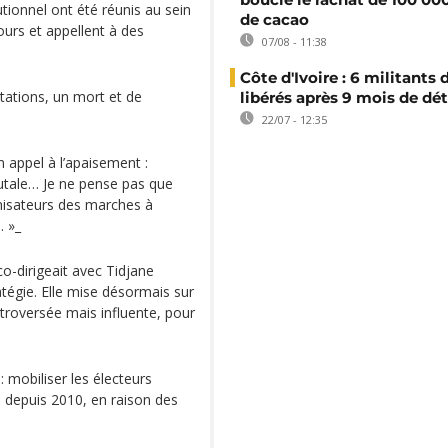
utionnel ont été réunis au sein
de cacao
ours et appellent à des
07/08 - 11:38
Côte d'Ivoire : 6 militants
tations, un mort et de
libérés après 9 mois de dé
22/07 - 12:35
 appel à l’apaisement :
utale… Je ne pense pas que
ganisateurs des marches à
. »_
co-dirigeait avec Tidjane
égie. Elle mise désormais sur
ntroversée mais influente, pour
: mobiliser les électeurs
 depuis 2010, en raison des