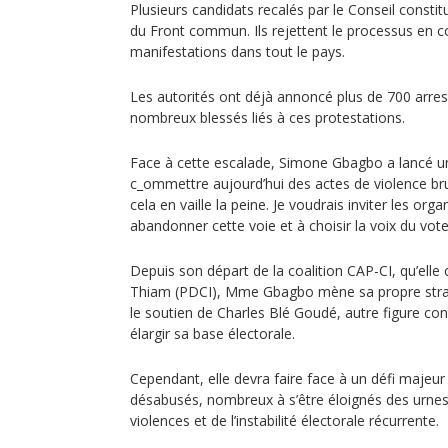
Plusieurs candidats recalés par le Conseil constit
du Front commun. Ils rejettent le processus en c
manifestations dans tout le pays.
Les autorités ont déjà annoncé plus de 700 arres
nombreux blessés liés à ces protestations.
Face à cette escalade, Simone Gbagbo a lancé un
c_ommettre aujourd’hui des actes de violence br
cela en vaille la peine. Je voudrais inviter les or
abandonner cette voie et à choisir la voix du vote
Depuis son départ de la coalition CAP-CI, qu’elle 
Thiam (PDCI), Mme Gbagbo mène sa propre strat
le soutien de Charles Blé Goudé, autre figure co
élargir sa base électorale.
Cependant, elle devra faire face à un défi majeur 
désabusés, nombreux à s’être éloignés des urnes
violences et de l’instabilité électorale récurrente.