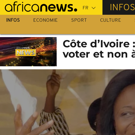
Passer
INFO
au
contenu
INFOS
ECONOMIE
SPORT
CULTURE
principal
Côte d’Ivoire
voter et non 