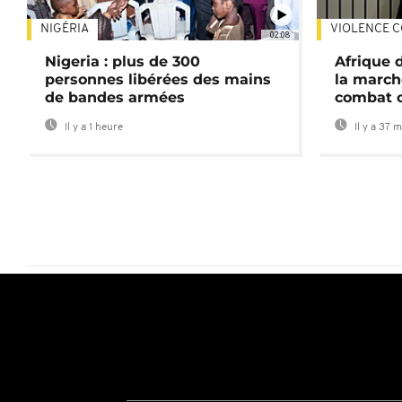
NIGÉRIA
VIOLENCE C
02:08
Nigeria : plus de 300
Afrique 
personnes libérées des mains
la march
de bandes armées
combat 
Il y a 1 heure
Il y a 37 