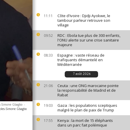
Côte d'Ivoire : Djidji Ayokwe, le
11:11
tambour parleur retrouve son
village
RDC : Ebola tue plus de 300 enfants,
09:52
l'ONU alerte sur une crise sanitaire
majeure
Espagne : vaste réseau de
08:33
trafiquants démantelé en
Méditerranée
7 août 2026
Ceuta : une ONG marocaine pointe
21:06
la responsabilité de Madrid et de
Rabat
es-Simone Gbagbo
-
Gaza : les populations sceptiques
19:03
ables-Simone Gbagbo
malgré le plan de paix de Trump
Kenya : la mort de 15 éléphants
17:55
dans un parc fait polémique