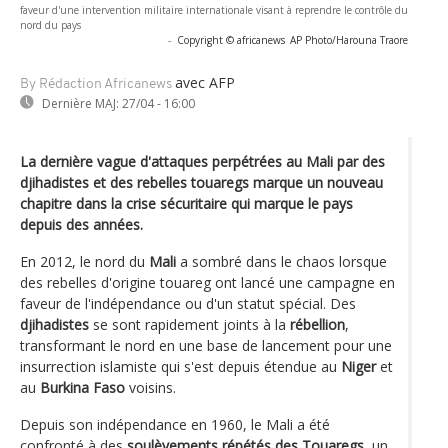
faveur d'une intervention militaire internationale visant à reprendre le contrôle du
nord du pays
-
Copyright © africanews
AP Photo/Harouna Traore
avec AFP
By Rédaction Africanews
Dernière MAJ:
27/04 - 16:00
La dernière vague d'attaques perpétrées au Mali par des
djihadistes et des rebelles touaregs marque un nouveau
chapitre dans la crise sécuritaire qui marque le pays
depuis des années.
En 2012, le nord du
Mali
a sombré dans le chaos lorsque
des rebelles d'origine touareg ont lancé une campagne en
faveur de l'indépendance ou d'un statut spécial. Des
djihadistes
se sont rapidement joints à la
rébellion
,
transformant le nord en une base de lancement pour une
insurrection islamiste qui s'est depuis étendue au
Niger
et
au
Burkina Faso
voisins.
Depuis son indépendance en 1960, le Mali a été
confronté à des
soulèvements répétés des Touaregs
, un