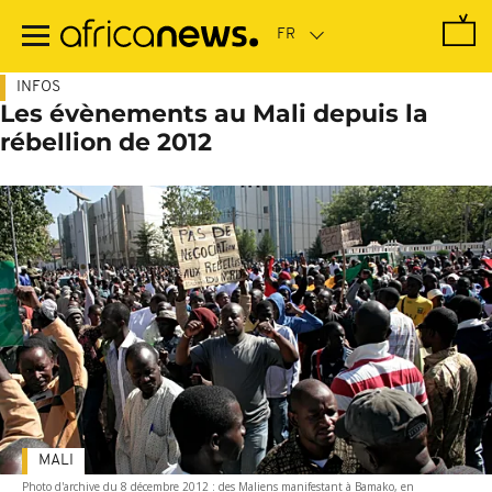
Passer
au
contenu
principal
INFOS
Les évènements au Mali depuis la
rébellion de 2012
MALI
Photo d'archive du 8 décembre 2012 : des Maliens manifestant à Bamako, en