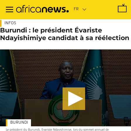
Passer
au
contenu
principal
INFOS
Burundi : le président Évariste
Ndayishimiye candidat à sa réélection
BURUNDI
Le président du Burundi, Evariste Ndayishimiye, lors du sommet annuel de