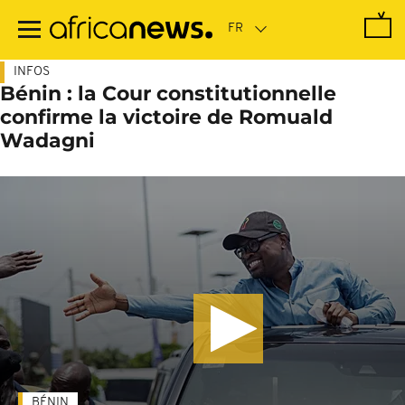
Passer
au
contenu
principal
INFOS
Bénin : la Cour constitutionnelle
confirme la victoire de Romuald
Wadagni
BÉNIN