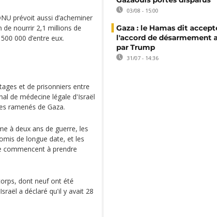
03/08 - 15:00
’ONU prévoit aussi d’acheminer
 de nourrir 2,1 millions de
Gaza : le Hamas dit accept
l'accord de désarmement 
 500 000 d’entre eux.
par Trump
31/07 - 14:36
tages et de prisonniers entre
onal de médecine légale d'Israël
ages ramenés de Gaza.
rme à deux ans de guerre, les
romis de longue date, et les
ale commencent à prendre
corps, dont neuf ont été
raël a déclaré qu'il y avait 28