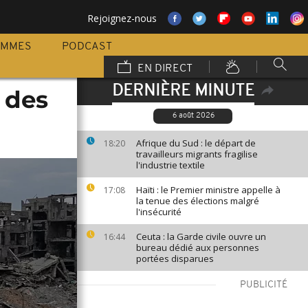
Rejoignez-nous
AMMES
PODCAST
EN DIRECT
DERNIÈRE MINUTE
 des
6 août 2026
Afrique du Sud : le départ de
18:20
travailleurs migrants fragilise
l'industrie textile
Haïti : le Premier ministre appelle à
17:08
la tenue des élections malgré
l'insécurité
Ceuta : la Garde civile ouvre un
16:44
bureau dédié aux personnes
portées disparues
PUBLICITÉ