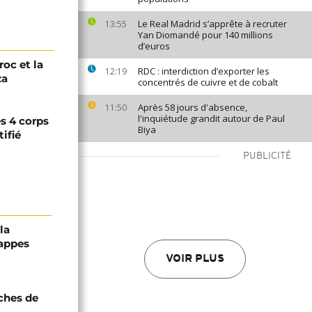
Le Real Madrid s’apprête à recruter
13:55
Yan Diomandé pour 140 millions
d’euros
roc et la
RDC : interdiction d’exporter les
12:19
za
concentrés de cuivre et de cobalt
Après 58 jours d'absence,
11:50
l'inquiétude grandit autour de Paul
s 4 corps
Biya
ifié
PUBLICITÉ
la
rappes
VOIR PLUS
oches de