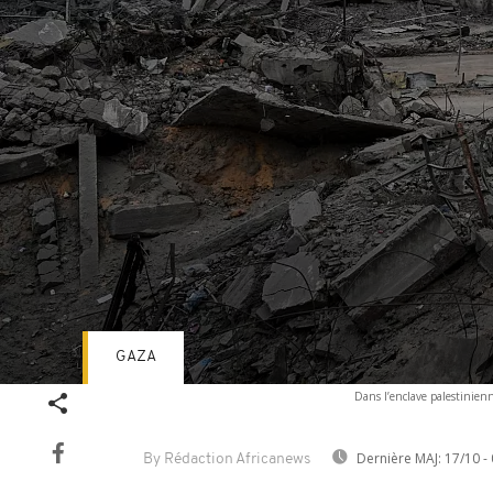
GAZA
Volume
Dans l’enclave palestinien
90%
Dernière MAJ:
17/10 - 
By Rédaction Africanews