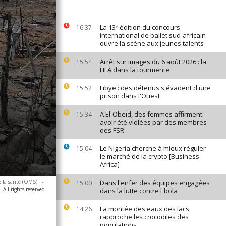
La 13ᵉ édition du concours
16:37
international de ballet sud-africain
ouvre la scène aux jeunes talents
Arrêt sur images du 6 août 2026 : la
15:54
FIFA dans la tourmente
Libye : des détenus s'évadent d'une
15:52
prison dans l'Ouest
A El-Obeid, des femmes affirment
15:34
avoir été violées par des membres
des FSR
Le Nigeria cherche à mieux réguler
15:04
le marché de la crypto [Business
Africa]
e la santé (OMS).
-
Dans l'enfer des équipes engagées
15:00
 All rights reserved.
dans la lutte contre Ebola
La montée des eaux des lacs
14:26
rapproche les crocodiles des
populations