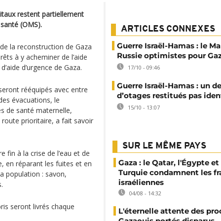
itaux restent partiellement
a santé (OMS).
ARTICLES CONNEXES
Guerre Israël-Hamas : le Ma
 de la reconstruction de Gaza
Russie optimistes pour Ga
rêts à y acheminer de l’aide
 d’aide d’urgence de Gaza.
17/10 - 09:46
Guerre Israël-Hamas : un de
 seront rééquipés avec entre
d’otages restitués pas ident
des évacuations, le
15/10 - 13:07
es de santé maternelle,
route prioritaire, a fait savoir
SUR LE MÊME PAYS
fin à la crise de l’eau et de
Gaza : le Qatar, l'Égypte et 
, en réparant les fuites et en
Turquie condamnent les f
la population : savon,
israéliennes
.
04/08 - 14:32
bris seront livrés chaque
L'éternelle attente des pr
Gazaouis portés disparus