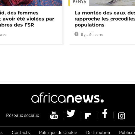
KENYA
id, des femmes
La montée des eaux des
 avoir été violées par
rapproche les crocodile
bres des FSR
populations
eures
Il y a 5 heures
Réseaux sociaux
ns
Contacts
Politique de Cookie
Distribution
Publicit