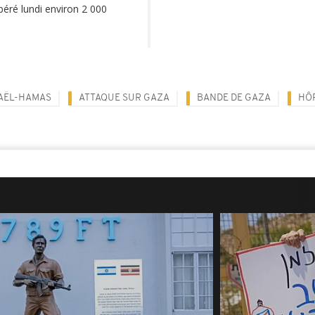
ibéré lundi environ 2 000
AËL-HAMAS
ATTAQUE SUR GAZA
BANDE DE GAZA
HÔ