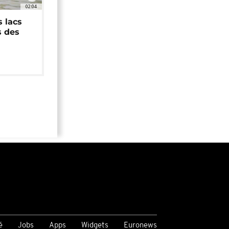
02:04
 lacs
s des
é
Jobs
Apps
Widgets
Euronews