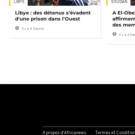
LIBYE
SOUDAN
00:58
Libye : des détenus s'évadent
A El-Obe
d'une prison dans l'Ouest
affirment
des mem
Il y a 5 heures
Il y a 4 h
A propos d'Africanews
Termes et Conditio