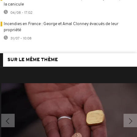
la canicule
04/08 - 17:02
Incendies en France : George et Amal Clonney évacués de leur
propriété
31/07 - 10:08
SUR LE MÊME THÈME