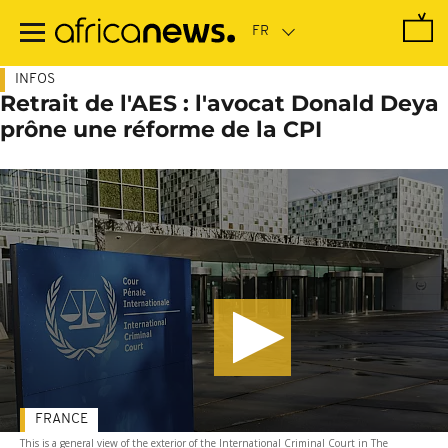
Passer
au
contenu
principal
INFOS
Retrait de l'AES : l'avocat Donald Deya
prône une réforme de la CPI
FRANCE
This is a general view of the exterior of the International Criminal Court in The