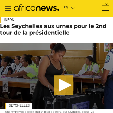
Passer
au
contenu
principal
INFOS
Les Seychelles aux urnes pour le 2nd
tour de la présidentielle
SEYCHELLES
Une femme vote à l'école English River à Victoria, aux Seychelles, le jeudi 25