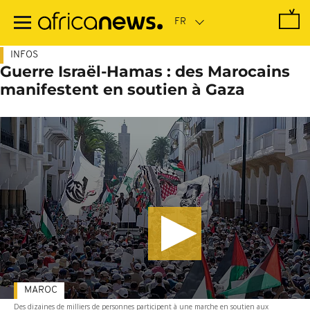
Passer
au
contenu
principal
INFOS
Guerre Israël-Hamas : des Marocains
manifestent en soutien à Gaza
MAROC
Des dizaines de milliers de personnes participent à une marche en soutien aux