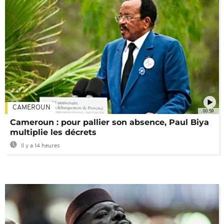
CAMEROUN
00:59
Cameroun : pour pallier son absence, Paul Biya
multiplie les décrets
Il y a 14 heures