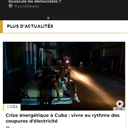
bouscule les démocrates ?
Il y a 18 heures
PLUS D'ACTUALITÉS
CUBA
01:54
Crise énergétique à Cuba : vivre au rythme des
coupures d'électricité