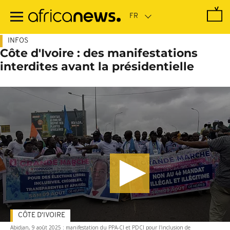
Passer
au
contenu
principal
INFOS
Côte d'Ivoire : des manifestations
interdites avant la présidentielle
CÔTE D'IVOIRE
Abidjan, 9 août 2025 : manifestation du PPA-CI et PDCI pour l'inclusion de