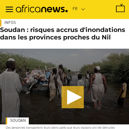
Passer
au
contenu
principal
INFOS
Soudan : risques accrus d'inondations
dans les provinces proches du Nil
SOUDAN
Des personnes transportent leurs biens après que leurs maisons ont été détruites