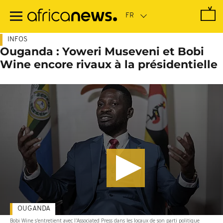
Passer
au
contenu
principal
INFOS
Ouganda : Yoweri Museveni et Bobi
Wine encore rivaux à la présidentielle
OUGANDA
Bobi Wine s'entretient avec l'Associated Press dans les locaux de son parti politique