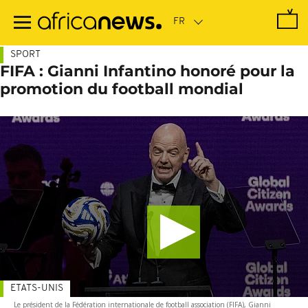
Passer
au
contenu
principal
SPORT
FIFA : Gianni Infantino honoré pour la
promotion du football mondial
ETATS-UNIS
Le président de la Fédération internationale de football association (FIFA), Gianni