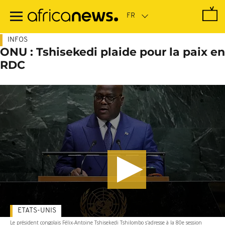
Passer
au
contenu
principal
INFOS
ONU : Tshisekedi plaide pour la paix en
RDC
ETATS-UNIS
Le président congolais Félix-Antoine Tshisekedi Tshilombo s'adresse à la 80e session