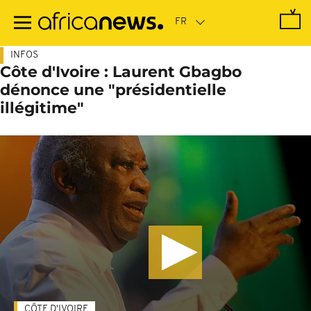
Passer
au
contenu
principal
INFOS
Côte d'Ivoire : Laurent Gbagbo
dénonce une "présidentielle
illégitime"
CÔTE D'IVOIRE