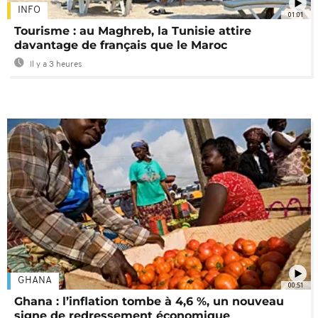
INFO
01:01
Tourisme : au Maghreb, la Tunisie attire
davantage de français que le Maroc
Il y a 3 heures
GHANA
00:51
Ghana : l’inflation tombe à 4,6 %, un nouveau
signe de redressement économique