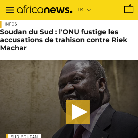
Passer
au
contenu
principal
INFOS
Soudan du Sud : l'ONU fustige les
accusations de trahison contre Riek
Machar
SUD-SOUDAN