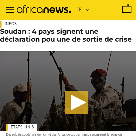
Passer
au
contenu
principal
INFOS
Soudan : 4 pays signent une
déclaration pou une de sortie de crise
ETATS-UNIS
Des soldats soudanais de l'unité des Forces de soutien rapide sécurisent la zone où