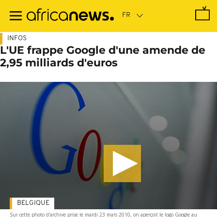
Passer
au
contenu
principal
INFOS
L'UE frappe Google d'une amende de
2,95 milliards d'euros
BELGIQUE
Sur cette photo d'archive prise le mardi 23 mars 2010, on aperçoit le logo Google au