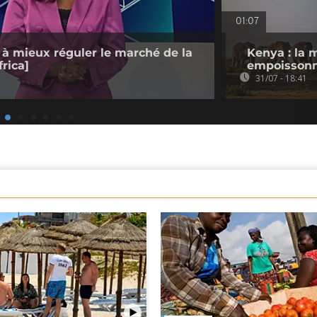
01:07
 à mieux réguler le marché de la
Kenya : la 
rica]
empoissonn
31/07 - 18:41