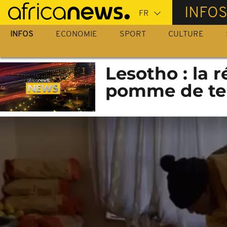
Passer
INFO
au
contenu
INFOS
ECONOMIE
SPORT
CULTURE
principal
Lesotho : la r
pomme de te