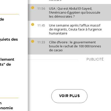
USA : Qui est Abdul El-Sayed,
11:56
l’Américano-Égyptien qui bouscule
les démocrates ?
 de
Une semaine après l’afflux massif
11:45
de migrants, Ceuta face à l’urgence
humanitaire
quiets des
Côte d’Ivoire : le gouvernement
11:33
boucle le rachat de 100 000 tonnes
de cacao
ellement
PUBLICITÉ
ts" de
VOIR PLUS
n
conomie