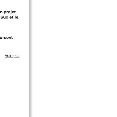
n projet
 Sud et le
forcent
Voir plus