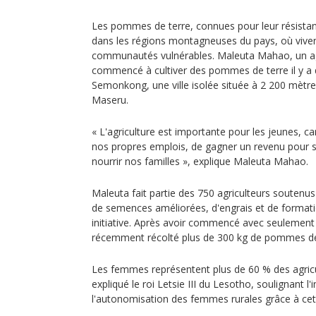
Les pommes de terre, connues pour leur résistan
dans les régions montagneuses du pays, où viv
communautés vulnérables. Maleuta Mahao, un agr
commencé à cultiver des pommes de terre il y a 
Semonkong, une ville isolée située à 2 200 mètres 
Maseru.
« L'agriculture est importante pour les jeunes, c
nos propres emplois, de gagner un revenu pour s
nourrir nos familles », explique Maleuta Mahao.
Maleuta fait partie des 750 agriculteurs soutenus
de semences améliorées, d'engrais et de formati
initiative. Après avoir commencé avec seulement
récemment récolté plus de 300 kg de pommes de
Les femmes représentent plus de 60 % des agric
expliqué le roi Letsie III du Lesotho, soulignant l
l'autonomisation des femmes rurales grâce à cett