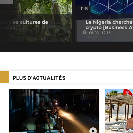
11:19
es : les cultures de
Le Nigeria cherche
nacées
crypto [Business Af
06/08 - 17:15
PLUS D'ACTUALITÉS