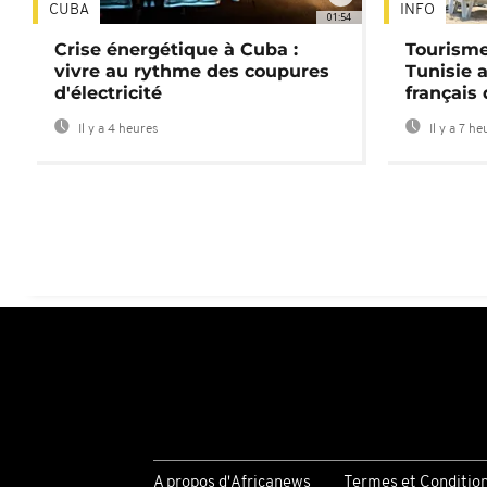
CUBA
INFO
01:54
Crise énergétique à Cuba :
Tourisme
vivre au rythme des coupures
Tunisie 
d'électricité
français
Il y a 4 heures
Il y a 7 he
A propos d'Africanews
Termes et Conditio