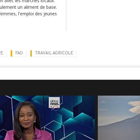
on avec les marchés locaux.
eulement un aliment de base.
 femmes, l'emploi des jeunes
RE
FAO
TRAVAIL AGRICOLE