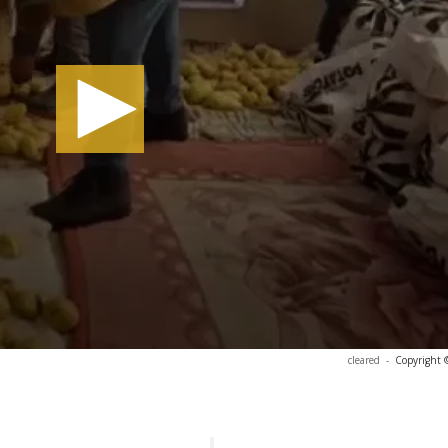
cleared
-
Copyright 