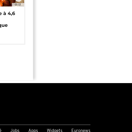
00:51
e à 4,6
que
é
Jobs
Apps
Widgets
Euronews