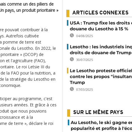
ais comme un des piliers de
 pays, un produit prioritaire »
ARTICLES CONNEXES
USA : Trump fixe les droits
douane du Lesotho à 15 %
e pouvait contribuer à la
s. Autrefois cultivée
04/08/2025
la pomme de terre est
Lesotho : les industriels in
onale du Lesotho. En 2022, le
droits de douane de Trump
t prioritaire » (OCOP) de
30/07/2025
on et l'agriculture (FAO),
taire. Le roi Letsie III du
Le Lesotho proteste offici
e la FAO pour la nutrition, a
contre les propos "insultan
e la stratégie du Lesotho en
Trump
 économique.
07/03/2025
rticiper au programme, c'est
sieurs années. Et grâce à ces
produit que nous pouvions
SUR LE MÊME PAYS
croissance et à la
Au Lesotho, le ski gagne e
me de terre », déclare le roi
popularité et profite à l'é