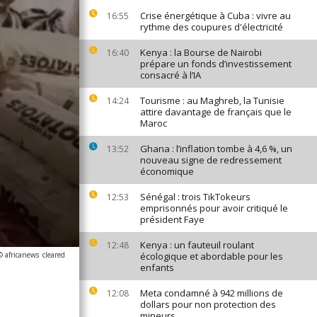
Crise énergétique à Cuba : vivre au
16:55
rythme des coupures d'électricité
Kenya : la Bourse de Nairobi
16:40
prépare un fonds d’investissement
consacré à l’IA
Tourisme : au Maghreb, la Tunisie
14:24
attire davantage de français que le
Maroc
Ghana : l’inflation tombe à 4,6 %, un
13:52
nouveau signe de redressement
économique
Sénégal : trois TikTokeurs
12:53
emprisonnés pour avoir critiqué le
président Faye
Kenya : un fauteuil roulant
12:48
© africanews
cleared
écologique et abordable pour les
enfants
Meta condamné à 942 millions de
12:08
dollars pour non protection des
mineurs