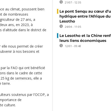
21/07 - 12:35
ce au climat, poussent bien
Le pont Senqu au cœur d’u
ent de nombreuses
hydrique entre l'Afrique du
iculteur de 27 ans, a
Lesotho
deux ans, en 2023, à
24/04 - 11:05
d'altitude dans le district de
Le Lesotho et la Chine ren
leurs liens économiques
ar elle nous permet de créer
12/01 - 09:48
ubvenir à nos besoins et
 par la FAO qui ont bénéficié
ons dans le cadre de cette
 25 kg de semences, elle a
 terre.
ulteurs soutenus par l'OCOP, a
'importance de
e culture.