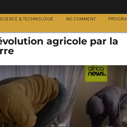
S
SCIENCE & TECHNOLOGIE
NO COMMENT
PROGR
évolution agricole par la
rre