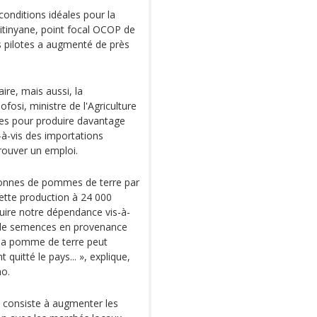
conditions idéales pour la
itinyane, point focal OCOP de
s pilotes a augmenté de près
ire, mais aussi, la
osi, ministre de l'Agriculture
les pour produire davantage
-à-vis des importations
trouver un emploi.
tonnes de pommes de terre par
cette production à 24 000
uire notre dépendance vis-à-
t de semences en provenance
e la pomme de terre peut
 quitté le pays... », explique,
ho.
OP consiste à augmenter les