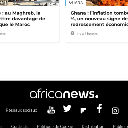
GHANA
01:01
 : au Maghreb, la
Ghana : l’inflation tomb
attire davantage de
%, un nouveau signe de
 que le Maroc
redressement économi
ures
Il y a 7 heures
Réseaux sociaux
ns
Contacts
Politique de Cookie
Distribution
Publicit