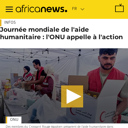
Passer
au
contenu
principal
INFOS
Journée mondiale de l'aide
humanitaire : l'ONU appelle à l'action
ONU
Des membres du Croissant Rouge égyptien préparent de l'aide humanitaire dans