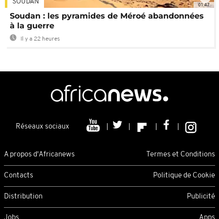
SOUDAN
01:47
Soudan : les pyramides de Méroé abandonnées
à la guerre
Il y a 22 heures
Réseaux sociaux
A propos d'Africanews
Termes et Conditions
Contacts
Politique de Cookie
Distribution
Publicité
Jobs
Apps