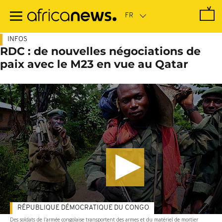
Passer
au
contenu
principal
INFOS
RDC : de nouvelles négociations de
paix avec le M23 en vue au Qatar
RÉPUBLIQUE DÉMOCRATIQUE DU CONGO
Des soldats de l'armée congolaise transportent des armes et du matériel de mortier