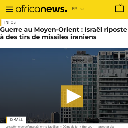
Passer
au
contenu
principal
INFOS
Guerre au Moyen-Orient : Israël riposte
à des tirs de missiles iraniens
ISRAËL
Le système de défense aérienne israélien « Dôme de fer » tire pour intercepter des