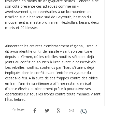
troisième en moins de vingt-quatre heures. Téhéran a de
son côté présenté ces attaques comme un «
avertissement », en représailles à un bombardement
israélien sur la banlieue sud de Beyrouth, bastion du
mouvement islamiste pro-iranien Hezbollah, faisant deux
morts et 20 blessés.
Alimentant les craintes d’embrasement régional, Israël a
dit avoir identifié un tir de missile visant son territoire
depuis le Yémen, où les rebelles houthis s’étaient déjà
joints au conflit en soutien à l’Iran avant le cessez-le-feu.
Les rebelles houthis, soutenus par l’Iran, s’étaient déjà
impliqués dans le conflit avant l’entrée en vigueur du
cessez-le-feu. À la suite de ses frappes contre des cibles
en Iran, l’armée israélienne a affirmé rester « en état
d’alerte élevé » et pleinement prête à poursuivre ses
opérations sur tous les fronts contre toute menace visant
l’État hébreu.
Partager