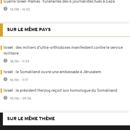
Guerre Israël-Hamas : funérailles des 6 journalistes tués à Gaza
13/08 - 16:02
SUR LE MÊME PAYS
Israël : des milliers d’ultra-orthodoxes manifestent contre le service
militaire
18/06 - 11:33
Israël : le Somaliland ouvre une ambassade à Jérusalem
16/06 - 11:17
Israël : le président Herzog reçoit son homologue du Somaliland
15/06 - 09:36
SUR LE MÊME THÈME