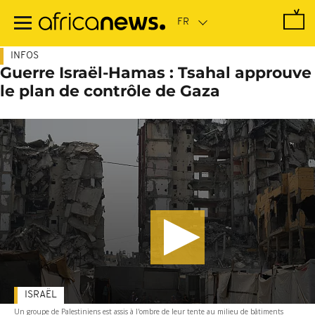
Passer
au
contenu
principal
INFOS
Guerre Israël-Hamas : Tsahal approuve
le plan de contrôle de Gaza
ISRAËL
Un groupe de Palestiniens est assis à l'ombre de leur tente au milieu de bâtiments