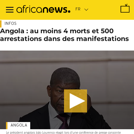
Passer
au
contenu
principal
INFOS
Angola : au moins 4 morts et 500
arrestations dans des manifestations
ANGOLA
Le président angolais João Lourenco réagit lors d'une conférence de presse conjointe