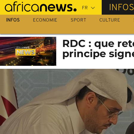
Passer
INFO
au
contenu
INFOS
ECONOMIE
SPORT
CULTURE
principal
RDC : que ret
principe sign