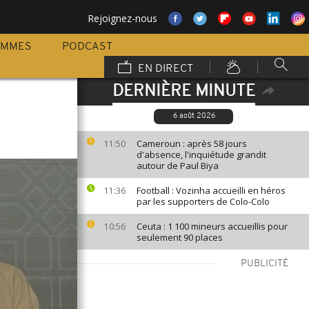
Rejoignez-nous
AMMES
PODCAST
EN DIRECT
DERNIÈRE MINUTE
6 août 2026
Cameroun : après 58 jours
11:50
d'absence, l'inquiétude grandit
autour de Paul Biya
Football : Vozinha accueilli en héros
11:36
par les supporters de Colo-Colo
Ceuta : 1 100 mineurs accueillis pour
10:56
seulement 90 places
PUBLICITÉ