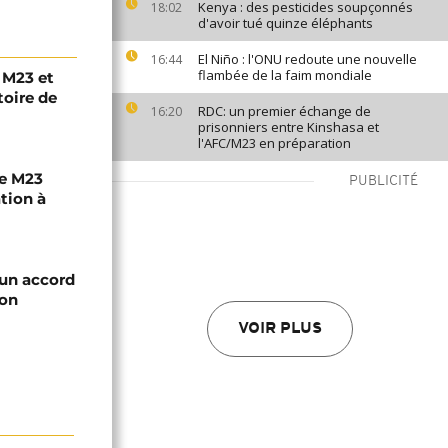
Kenya : des pesticides soupçonnés
18:02
d'avoir tué quinze éléphants
El Niño : l'ONU redoute une nouvelle
16:44
flambée de la faim mondiale
 M23 et
toire de
RDC: un premier échange de
16:20
prisonniers entre Kinshasa et
l'AFC/M23 en préparation
le M23
PUBLICITÉ
tion à
 un accord
ion
VOIR PLUS