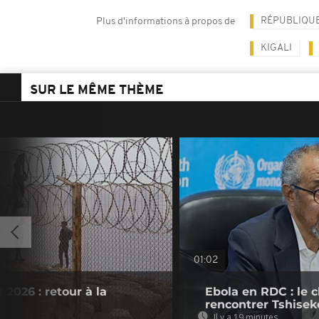
RÉPUBLIQU
Plus d'informations à propos de
KIGALI
SUR LE MÊME THÈME
01:02
 2026 : retour à la
Ebola en RDC : le 
rencontrer Tshisek
Il y a 19 minutes