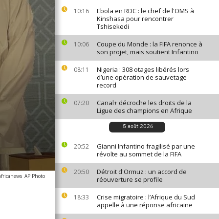
Ebola en RDC : le chef de l'OMS à
10:16
Kinshasa pour rencontrer
Tshisekedi
Coupe du Monde : la FIFA renonce à
10:06
son projet, mais soutient Infantino
Nigeria : 308 otages libérés lors
08:11
d’une opération de sauvetage
record
Canal+ décroche les droits de la
07:20
Ligue des champions en Afrique
5 août 2026
Gianni Infantino fragilisé par une
20:52
révolte au sommet de la FIFA
Détroit d'Ormuz : un accord de
20:50
africanews
AP Photo
réouverture se profile
Crise migratoire : l’Afrique du Sud
18:33
appelle à une réponse africaine