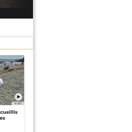
01:03
cueillis
ces