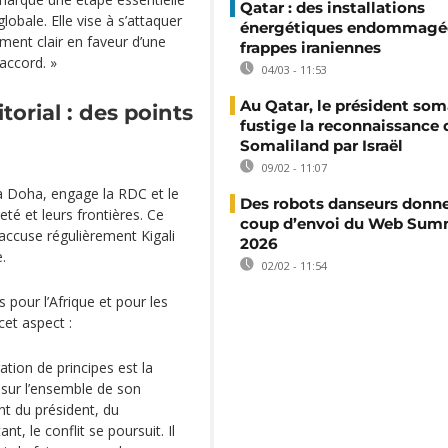
Qatar : des installations
lobale. Elle vise à s’attaquer
énergétiques endommagée
ment clair en faveur d’une
frappes iraniennes
accord. »
04/03 - 11:53
Au Qatar, le président som
torial : des points
fustige la reconnaissance 
Somaliland par Israël
09/02 - 11:07
 à Doha, engage la RDC et le
Des robots danseurs donne
é et leurs frontières. Ce
coup d’envoi du Web Sum
 accuse régulièrement Kigali
2026
.
02/02 - 11:54
 pour l’Afrique et pour les
cet aspect :
ation de principes est la
t sur l’ensemble de son
t du président, du
t, le conflit se poursuit. Il