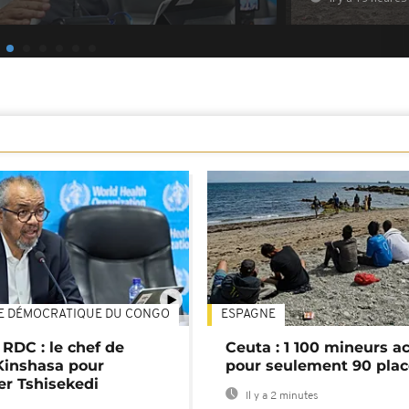
E DÉMOCRATIQUE DU CONGO
ESPAGNE
01:02
 RDC : le chef de
Ceuta : 1 100 mineurs ac
Kinshasa pour
pour seulement 90 pla
er Tshisekedi
Il y a 2 minutes