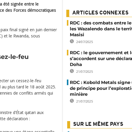
a été signée entre le
ance des Forces démocratiques
ARTICLES CONNEXES
RDC : des combats entre le
les Wazalendo dans le terri
 paix final signé en juin dernier
Masisi
) et le Rwanda, sous
24/07/2025
RDC : le gouvernement et 
ez-le-feu
s’accordent sur une déclara
Doha
21/07/2025
cter un cessez-le-feu
RDC : Kobold Metals signe
 au plus tard le 18 août 2025.
de principe pour l’explorat
ennies de conflits armés qui
minière
21/07/2025
istre d’État qatari aux
tte déclaration :
SUR LE MÊME PAYS
 marque une étape essentielle