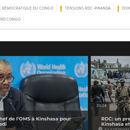
E DÉMOCRATIQUE DU CONGO
TENSIONS RDC-RWANDA
DO
RD CONGO
01:04
chef de l'OMS à Kinshasa pour
RDC: un pre
edi
Kinshasa et
Il y a 19 heures