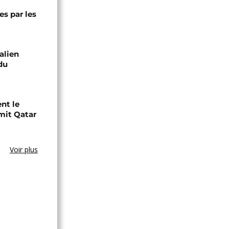
s par les
alien
du
nt le
mit Qatar
Voir plus