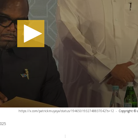
https://x.com/patrickmuyaya/status/1946501932748837042?s=12
-
Copyright © 
025