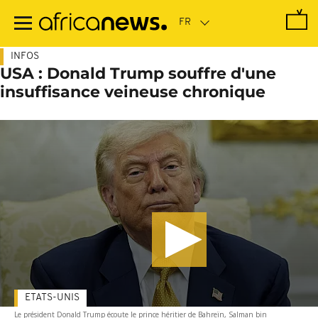
Passer
au
contenu
principal
INFOS
USA : Donald Trump souffre d'une
insuffisance veineuse chronique
ETATS-UNIS
Le président Donald Trump écoute le prince héritier de Bahreïn, Salman bin