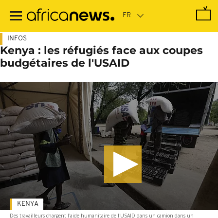
Passer
au
contenu
principal
INFOS
Kenya : les réfugiés face aux coupes
budgétaires de l'USAID
KENYA
Des travailleurs chargent l'aide humanitaire de l'USAID dans un camion dans un