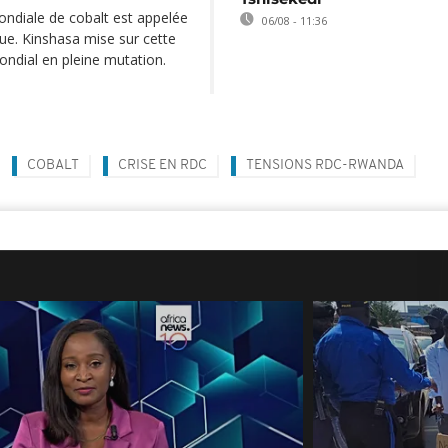
ondiale de cobalt est appelée
06/08 - 11:36
ique. Kinshasa mise sur cette
ndial en pleine mutation.
COBALT
CRISE EN RDC
TENSIONS RDC-RWANDA