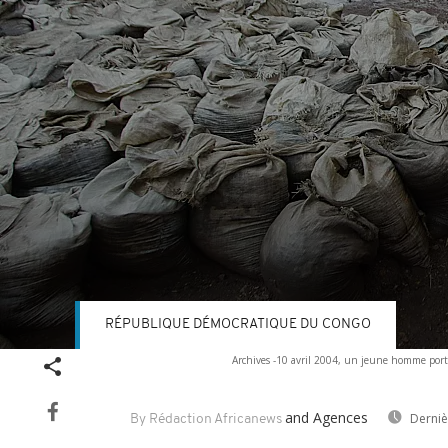
RÉPUBLIQUE DÉMOCRATIQUE DU CONGO
Volume
Archives -10 avril 2004, un jeune homme porte
90%
and Agences
Derniè
By Rédaction Africanews