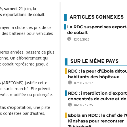
 samedi 21 juin, la
s exportations de cobalt.
ARTICLES CONNEXES
La RDC suspend ses export
rayer la chute des prix de ce
de cobalt
n des batteries pour véhicules
12/03/2025
ières années, passant de plus
tonne. Un effondrement qui
SUR LE MÊME PAYS
 cobalt représente jusqu’à
RDC : la peur d’Ebola déto
habitants des hôpitaux
s (ARECOMS) justifie cette
07/08 - 07:17
e sur le marché. Elle prévoit
RDC : interdiction d’export
 levée, modifiée ou prolongée.
concentrés de cuivre et de
06/08 - 12:25
otas d’exportation, une piste
 contestée par d’autres,
Ebola en RDC : le chef de l
Kinshasa pour rencontrer
Tshisekedi