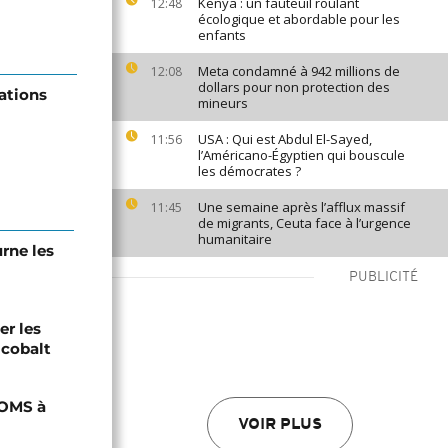
Kenya : un fauteuil roulant
12:48
écologique et abordable pour les
enfants
Meta condamné à 942 millions de
12:08
dollars pour non protection des
ations
mineurs
USA : Qui est Abdul El-Sayed,
11:56
l’Américano-Égyptien qui bouscule
les démocrates ?
Une semaine après l’afflux massif
11:45
de migrants, Ceuta face à l’urgence
humanitaire
urne les
PUBLICITÉ
er les
 cobalt
'OMS à
VOIR PLUS