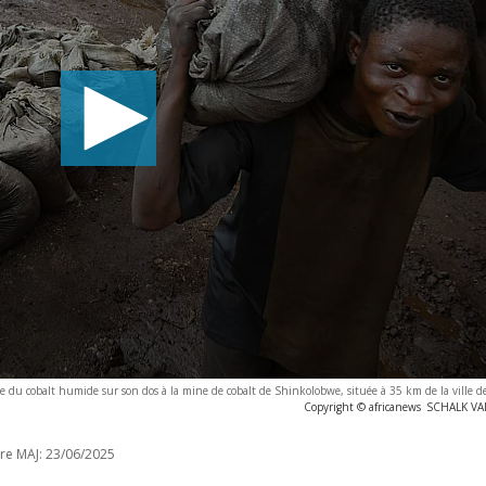
 du cobalt humide sur son dos à la mine de cobalt de Shinkolobwe, située à 35 km de la ville d
Copyright © africanews
SCHALK V
re MAJ:
23/06/2025