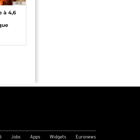
00:51
e à 4,6
que
é
Jobs
Apps
Widgets
Euronews