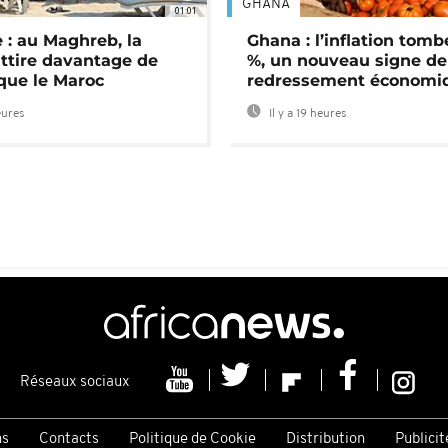
GHANA
01:01
 : au Maghreb, la
Ghana : l’inflation tomb
attire davantage de
%, un nouveau signe de
 que le Maroc
redressement économi
eures
Il y a 19 heures
Réseaux sociaux
ns
Contacts
Politique de Cookie
Distribution
Publicit