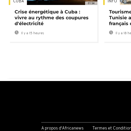
CUBA
INFO
01:54
Crise énergétique à Cuba :
Tourisme
vivre au rythme des coupures
Tunisie 
d'électricité
français
Il y a 15 heures
Il y a 18 h
A propos d'Africanews
Termes et Conditio