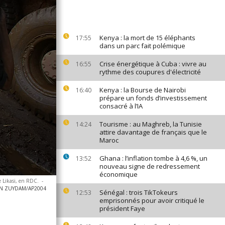
Kenya : la mort de 15 éléphants
17:55
dans un parc fait polémique
Crise énergétique à Cuba : vivre au
16:55
rythme des coupures d'électricité
Kenya : la Bourse de Nairobi
16:40
prépare un fonds d’investissement
consacré à l’IA
Tourisme : au Maghreb, la Tunisie
14:24
attire davantage de français que le
Maroc
Ghana : l’inflation tombe à 4,6 %, un
13:52
nouveau signe de redressement
économique
e Likasi, en RDC.
-
AN ZUYDAM/AP2004
Sénégal : trois TikTokeurs
12:53
emprisonnés pour avoir critiqué le
président Faye