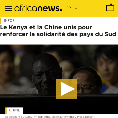
Passer
au
contenu
principal
INFOS
Le Kenya et la Chine unis pour
renforcer la solidarité des pays du Sud
CHINE
Le président du Kenya, William Ruto, arrive au terminal VIP de l'aéroport