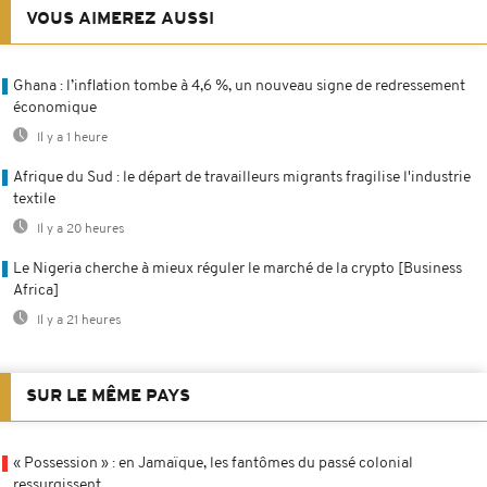
VOUS AIMEREZ AUSSI
Ghana : l’inflation tombe à 4,6 %, un nouveau signe de redressement
économique
Il y a 1 heure
Afrique du Sud : le départ de travailleurs migrants fragilise l'industrie
textile
Il y a 20 heures
Le Nigeria cherche à mieux réguler le marché de la crypto [Business
Africa]
Il y a 21 heures
SUR LE MÊME PAYS
« Possession » : en Jamaïque, les fantômes du passé colonial
ressurgissent