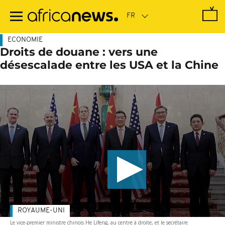
Passer
au
contenu
principal
ECONOMIE
Droits de douane : vers une
désescalade entre les USA et la Chine
ROYAUME-UNI
Le vice-premier ministre chinois He Lifeng, au centre à droite, et le secrétaire