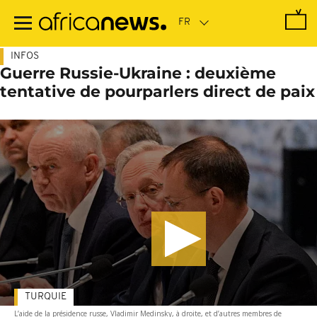
Passer
au
contenu
principal
INFOS
Guerre Russie-Ukraine : deuxième
tentative de pourparlers direct de paix
TURQUIE
L’aide de la présidence russe, Vladimir Medinsky, à droite, et d’autres membres de