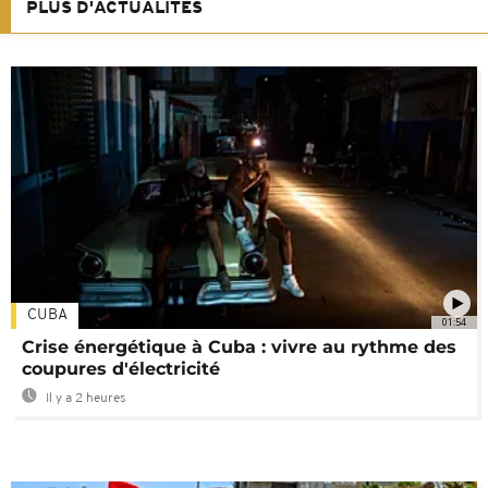
PLUS D'ACTUALITÉS
CUBA
01:54
Crise énergétique à Cuba : vivre au rythme des
coupures d'électricité
Il y a 2 heures