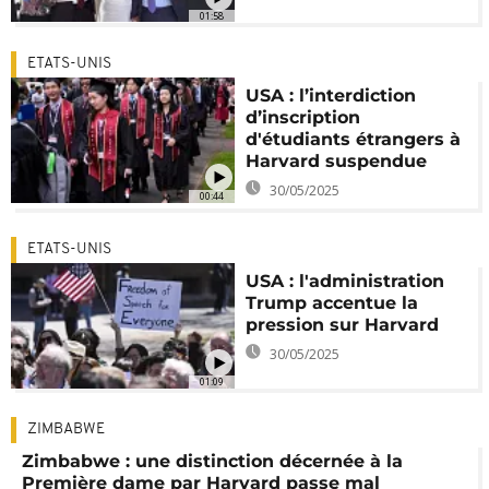
01:58
ETATS-UNIS
USA : l’interdiction
d’inscription
d'étudiants étrangers à
Harvard suspendue
30/05/2025
00:44
ETATS-UNIS
USA : l'administration
Trump accentue la
pression sur Harvard
30/05/2025
01:09
ZIMBABWE
Zimbabwe : une distinction décernée à la
Première dame par Harvard passe mal