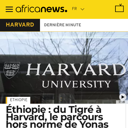
Passer
au
contenu
principal
HARVARD
DERNIÈRE MINUTE
ETHIOPIE
01:49
Éthiopie : du Tigré à
Harvard, le parcours
hors norme de Yonas