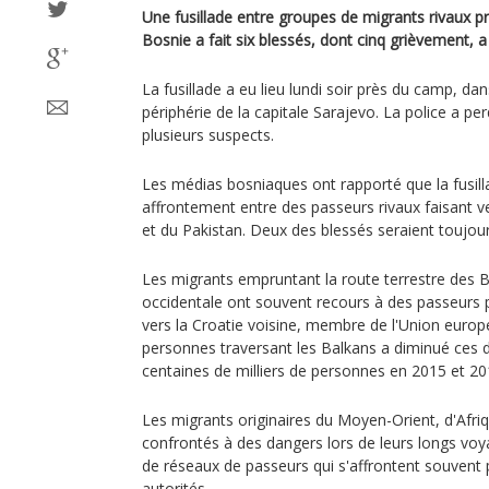
Une fusillade entre groupes de migrants rivaux p
Bosnie a fait six blessés, dont cinq grièvement, a
La fusillade a eu lieu lundi soir près du camp, dans
périphérie de la capitale Sarajevo. La police a pe
plusieurs suspects.
Les médias bosniaques ont rapporté que la fusilla
affrontement entre des passeurs rivaux faisant v
et du Pakistan. Deux des blessés seraient toujour
Les migrants empruntant la route terrestre des B
occidentale ont souvent recours à des passeurs p
vers la Croatie voisine, membre de l'Union euro
personnes traversant les Balkans a diminué ces 
centaines de milliers de personnes en 2015 et 20
Les migrants originaires du Moyen-Orient, d'Afri
confrontés à des dangers lors de leurs longs voy
de réseaux de passeurs qui s'affrontent souvent 
autorités.