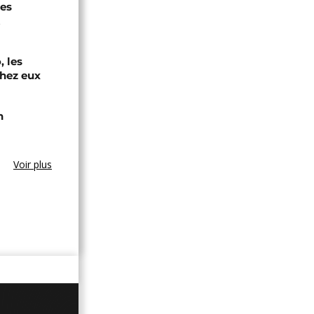
des
t
, les
chez eux
n
Voir plus