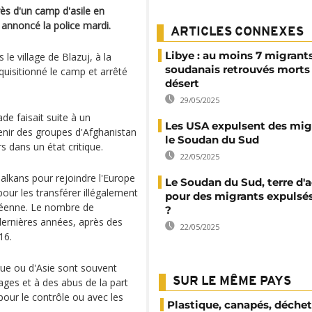
rès d'un camp d'asile en
 annoncé la police mardi.
ARTICLES CONNEXES
Libye : au moins 7 migrant
 le village de Blazuj, à la
soudanais retrouvés morts 
rquisitionné le camp et arrêté
désert
29/05/2025
de faisait suite à un
Les USA expulsent des mig
enir des groupes d'Afghanistan
le Soudan du Sud
s dans un état critique.
22/05/2025
alkans pour rejoindre l'Europe
Le Soudan du Sud, terre d'a
our les transférer illégalement
pour des migrants expulsé
péenne. Le nombre de
?
dernières années, après des
22/05/2025
16.
que ou d'Asie sont souvent
SUR LE MÊME PAYS
ages et à des abus de la part
pour le contrôle ou avec les
Plastique, canapés, déchet