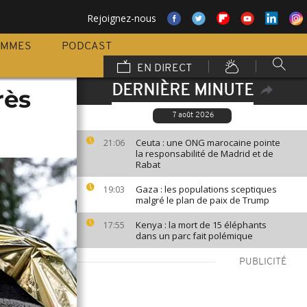
Rejoignez-nous
AMMES
PODCAST
EN DIRECT
DERNIÈRE MINUTE
rès
7 août 2026
Ceuta : une ONG marocaine pointe
21:06
la responsabilité de Madrid et de
Rabat
Gaza : les populations sceptiques
19:03
malgré le plan de paix de Trump
Kenya : la mort de 15 éléphants
17:55
dans un parc fait polémique
PUBLICITÉ