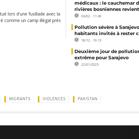
médicaux : le cauchemar 
rivières bosniennes revien
ué lors d'une fusillade avec la
06/02 - 11:49
enté comme un camp illégal près
Pollution sévère à Sarajevo
habitants invités à rester 
18/12 - 19:13
Deuxième jour de pollutio
extrême pour Sarajevo
22/01/2025
MIGRANTS
VIOLENCES
PAKISTAN