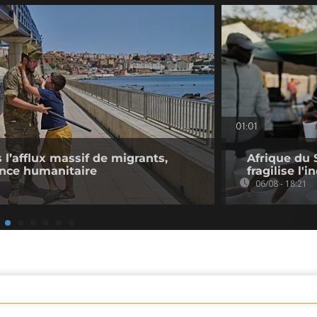
01:01
l’afflux massif de migrants,
Afrique du 
ence humanitaire
fragilise l'i
06/08 - 18:21