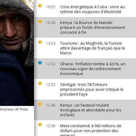
Crise énergétique à Cuba : vivre au
16:55
rythme des coupures d'électricité
Kenya : la Bourse de Nairobi
16:40
prépare un fonds d’investissement
consacré à l’IA
Tourisme : au Maghreb, la Tunisie
14:24
attire davantage de français que le
Maroc
Ghana : l’inflation tombe à 4,6 %, un
13:52
nouveau signe de redressement
économique
Sénégal : trois TikTokeurs
12:53
emprisonnés pour avoir critiqué le
président Faye
Kenya : un fauteuil roulant
12:48
africanews
AP Photo
écologique et abordable pour les
enfants
Meta condamné à 942 millions de
12:08
dollars pour non protection des
mineurs