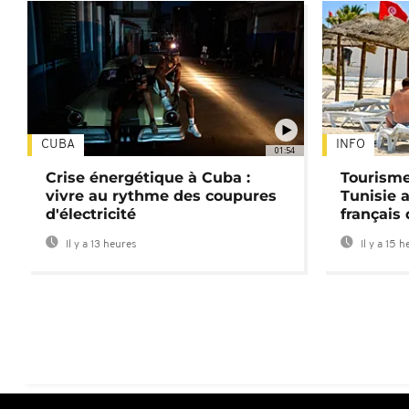
CUBA
INFO
01:54
Crise énergétique à Cuba :
Tourisme
vivre au rythme des coupures
Tunisie 
d'électricité
français
Il y a 13 heures
Il y a 15 