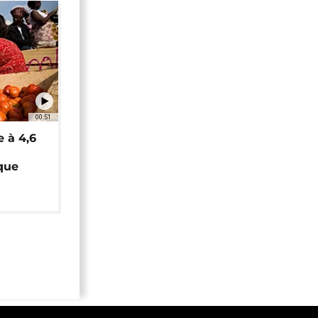
00:51
e à 4,6
que