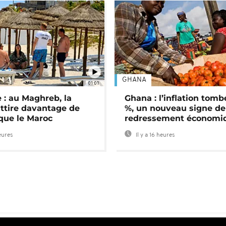
GHANA
01:01
 : au Maghreb, la
Ghana : l’inflation tomb
attire davantage de
%, un nouveau signe de
 que le Maroc
redressement économi
heures
Il y a 16 heures