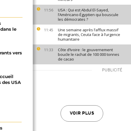
USA : Qui est Abdul El-Sayed,
11:56
l’Américano-Égyptien qui bouscule
les démocrates ?
s
dans le
Une semaine après l’afflux massif
11:45
de migrants, Ceuta face à l’urgence
humanitaire
Côte d’Ivoire : le gouvernement
11:33
rants vers
boucle le rachat de 100 000 tonnes
de cacao
PUBLICITÉ
ccueil
s des USA
VOIR PLUS
s