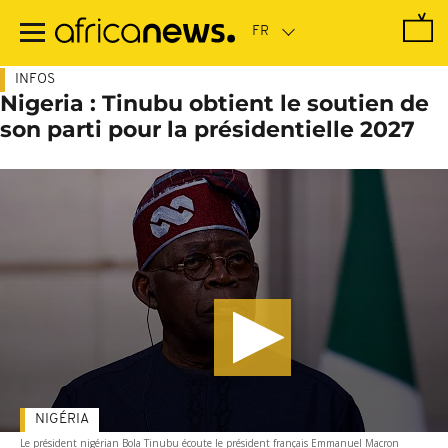
Passer
au
contenu
principal
INFOS
Nigeria : Tinubu obtient le soutien de
son parti pour la présidentielle 2027
NIGÉRIA
Le président nigérian Bola Tinubu écoute le président français Emmanuel Macron