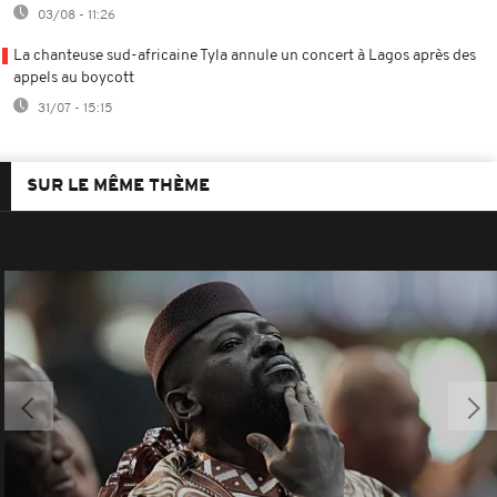
03/08 - 11:26
La chanteuse sud-africaine Tyla annule un concert à Lagos après des
appels au boycott
31/07 - 15:15
SUR LE MÊME THÈME