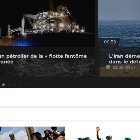
00:58
un pétrolier de la « flotte fantôme
L'Iran démen
ranée
dans le dét
03/08 - 09:57