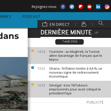
Rejoignez-nous
AMMES
PODCAST
EN DIRECT
DERNIÈRE MINUTE
dans
7 août 2026
Tourisme : au Maghreb, la Tunisie
14:24
attire davantage de français que le
Maroc
Ghana : l’inflation tombe à 4,6 %, un
13:52
nouveau signe de redressement
économique
Sénégal : trois TikTokeurs
12:53
emprisonnés pour avoir critiqué le
président Faye
PUBLICITÉ