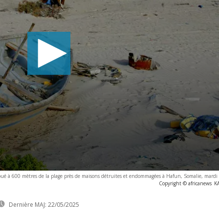
ué à 600 mètres de la plage près de maisons détruites et endommagées à Hafun, Somalie, mardi 
Copyright © africanews
K
Dernière MAJ:
22/05/2025