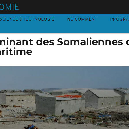
OMIE
SCIENCE & TECHNOLOGIE
NO COMMENT
PROGR
rminant des Somaliennes 
aritime