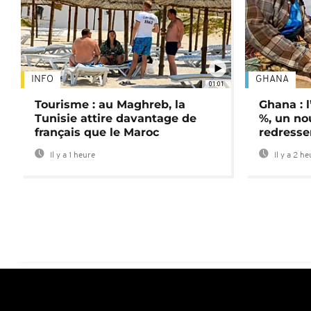
INFO
GHANA
01:01
Tourisme : au Maghreb, la
Ghana : l
Tunisie attire davantage de
%, un no
français que le Maroc
redress
Il y a 1 heure
Il y a 2 h