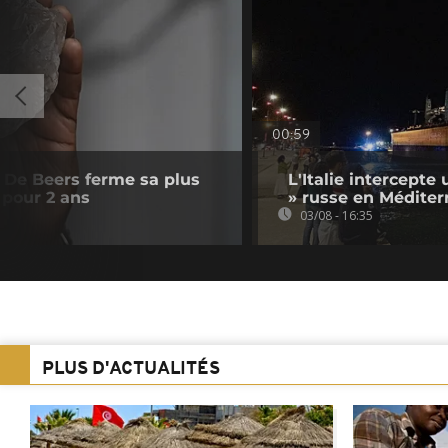
00:59
e De Beers ferme sa plus
L'Italie intercepte 
pour 2 ans
» russe en Méditer
03/08 - 16:35
PLUS D'ACTUALITÉS