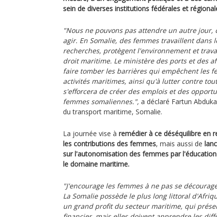
sein de diverses institutions fédérales et régional
"Nous ne pouvons pas attendre un autre jour, c'
agir. En Somalie, des femmes travaillent dans 
recherches, protègent l'environnement et trava
droit maritime. Le ministère des ports et des a
faire tomber les barrières qui empêchent les 
activités maritimes, ainsi qu'à lutter contre tou
s'efforcera de créer des emplois et des opportu
femmes somaliennes.",
a déclaré Fartun Abdukad
du transport maritime, Somalie.
La journée vise à
remédier à ce déséquilibre en 
les contributions des femmes
, mais aussi de
lanc
sur l'autonomisation des femmes par l'éducation 
le domaine maritime.
"J'encourage les femmes à ne pas se décourager
La Somalie possède le plus long littoral d'Afri
un grand profit du secteur maritime, qui prés
financier, mais elles doivent apprendre les di