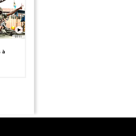
01:11
 à