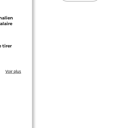
malien
alaire
 tirer
Voir plus