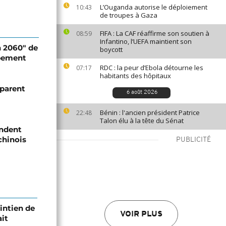
L’Ouganda autorise le déploiement
10:43
de troupes à Gaza
FIFA : La CAF réaffirme son soutien à
08:59
Infantino, l’UEFA maintient son
n 2060" de
boycott
ppement
RDC : la peur d’Ebola détourne les
07:17
habitants des hôpitaux
mparent
6 août 2026
Bénin : l'ancien président Patrice
22:48
Talon élu à la tête du Sénat
andent
chinois
PUBLICITÉ
intien de
VOIR PLUS
ait