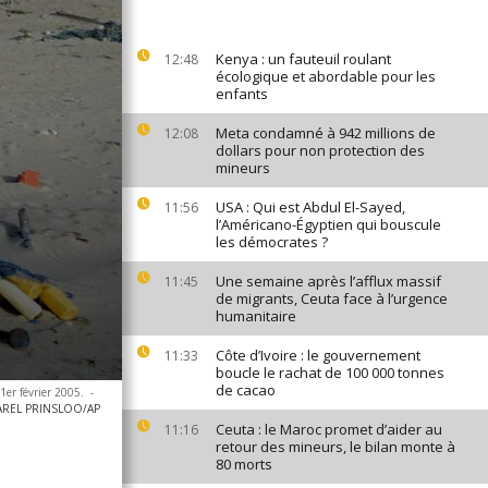
Kenya : un fauteuil roulant
12:48
écologique et abordable pour les
enfants
Meta condamné à 942 millions de
12:08
dollars pour non protection des
mineurs
USA : Qui est Abdul El-Sayed,
11:56
l’Américano-Égyptien qui bouscule
les démocrates ?
Une semaine après l’afflux massif
11:45
de migrants, Ceuta face à l’urgence
humanitaire
Côte d’Ivoire : le gouvernement
11:33
boucle le rachat de 100 000 tonnes
de cacao
1er février 2005.
-
AREL PRINSLOO/AP
Ceuta : le Maroc promet d’aider au
11:16
retour des mineurs, le bilan monte à
80 morts