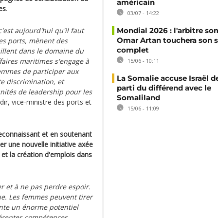
américain
es
.
03/07 - 14:22
est aujourd'hui qu'il faut
Mondial 2026 : l'arbitre so
Omar Artan touchera son s
les ports, mènent des
complet
illent dans le domaine du
ffaires maritimes s'engage à
15/06 - 10:11
femmes de participer aux
La Somalie accuse Israël de
te discrimination, et
parti du différend avec le
nités de leadership pour les
Somaliland
ir, vice-ministre des ports et
15/06 - 11:09
reconnaissant et en soutenant
er une nouvelle initiative axée
et la création d'emplois dans
 et à ne pas perdre espoir.
que. Les femmes peuvent tirer
ente un énorme potentiel
fférentes compétences