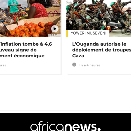
YOWERI MUSEVENI
00:51
’inflation tombe à 4,6
L’Ouganda autorise le
uveau signe de
déploiement de troupes
ement économique
Gaza
eures
Il y a 4 heures