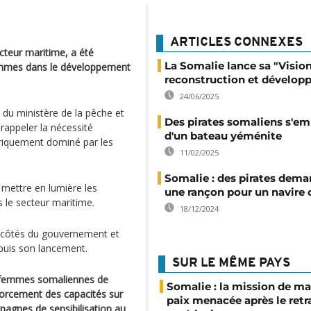
ARTICLES CONNEXES
cteur maritime, a été
La Somalie lance sa "Visio
femmes dans le développement
reconstruction et dévelo
24/06/2025
u ministère de la pêche et
Des pirates somaliens s'e
rappeler la nécessité
d'un bateau yéménite
toriquement dominé par les
11/02/2025
Somalie : des pirates dem
 mettre en lumière les
une rançon pour un navire 
 le secteur maritime.
18/12/2024
x côtés du gouvernement et
epuis son lancement.
SUR LE MÊME PAYS
ux femmes somaliennes de
Somalie : la mission de ma
nforcement des capacités sur
paix menacée après le retr
agnes de sensibilisation au