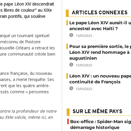
 le pape Léon XIV descendrait
s libres de couleur" au XIXe
ARTICLES CONNEXES
ain pontife, qui soulève
Le pape Léon XIV aurait-il u
ancestral avec Haïti ?
rqué un tournant spirituel
15/05/2025
n méconnu de l’histoire
Pour sa première sortie, le
ouvelle-Orléans a retracé les
Léon XIV rend hommage à 
’à une communauté créole bien
augustinien
13/05/2025
nance française, du nouveau
Léon XIV : un nouveau pape
anaises, a mené l’enquête. Ses
continuité de François
ent que les quatre arrière-
13/05/2025
classés comme « personnes
ontre la profondeur de notre
SUR LE MÊME PAYS
au XVIe siècle, même ici, en
Box-office : Spider-Man si
démarrage historique