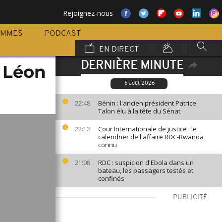
Rejoignez-nous
AMMES
PODCAST
EN DIRECT
DERNIÈRE MINUTE
e Léon
6 août 2026
Bénin : l'ancien président Patrice
22:48
Talon élu à la tête du Sénat
Cour Internationale de justice : le
22:12
calendrier de l'affaire RDC-Rwanda
connu
RDC : suspicion d'Ebola dans un
21:08
bateau, les passagers testés et
confinés
PUBLICITÉ