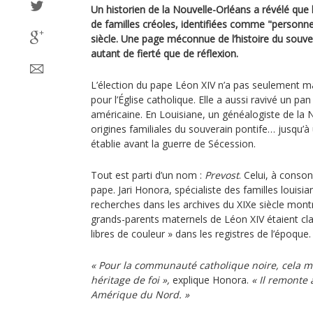
Un historien de la Nouvelle-Orléans a révélé que
de familles créoles, identifiées comme "personne
siècle. Une page méconnue de l’histoire du souver
autant de fierté que de réflexion.
L’élection du pape Léon XIV n’a pas seulement ma
pour l’Église catholique. Elle a aussi ravivé un pa
américaine. En Louisiane, un généalogiste de la N
origines familiales du souverain pontife… jusqu
établie avant la guerre de Sécession.
Tout est parti d’un nom :
Prevost
. Celui, à conso
pape. Jari Honora, spécialiste des familles louisi
recherches dans les archives du XIXe siècle montr
grands-parents maternels de Léon XIV étaient 
libres de couleur » dans les registres de l’époque.
« Pour la communauté catholique noire, cela m
héritage de foi »,
explique Honora.
« Il remonte 
Amérique du Nord. »