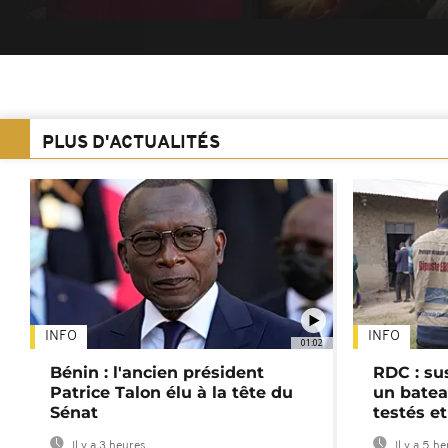
PLUS D'ACTUALITÉS
INFO
INFO
01:02
Bénin : l'ancien président
RDC : su
Patrice Talon élu à la tête du
un batea
Sénat
testés et
Il y a 3 heures
Il y a 5 h