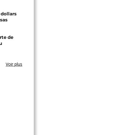
 dollars
isas
rte de
u
Voir plus