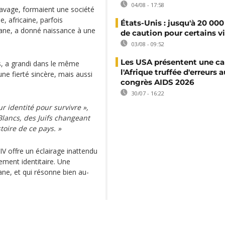
04/08 - 17:58
sclavage, formaient une société
le, africaine, parfois
États-Unis : jusqu'à 20 000
iane, a donné naissance à une
de caution pour certains v
03/08 - 09:52
Les USA présentent une ca
s, a grandi dans le même
l'Afrique truffée d'erreurs a
 une fierté sincère, mais aussi
congrès AIDS 2026
30/07 - 16:22
 identité pour survivre »,
Blancs, des Juifs changeant
toire de ce pays. »
V offre un éclairage inattendu
acement identitaire. Une
siane, et qui résonne bien au-