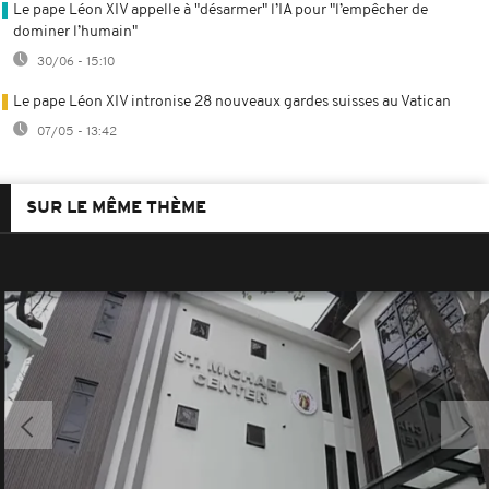
Le pape Léon XIV appelle à "désarmer" l’IA pour "l’empêcher de
dominer l’humain"
30/06 - 15:10
Le pape Léon XIV intronise 28 nouveaux gardes suisses au Vatican
07/05 - 13:42
SUR LE MÊME THÈME