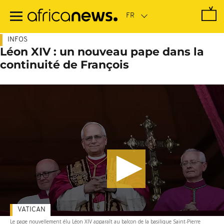
Passer
au
contenu
principal
INFOS
Léon XIV : un nouveau pape dans la
continuité de François
VATICAN
Le pape nouvellement élu Léon XIV apparaît au balcon de la basilique Saint-Pierre